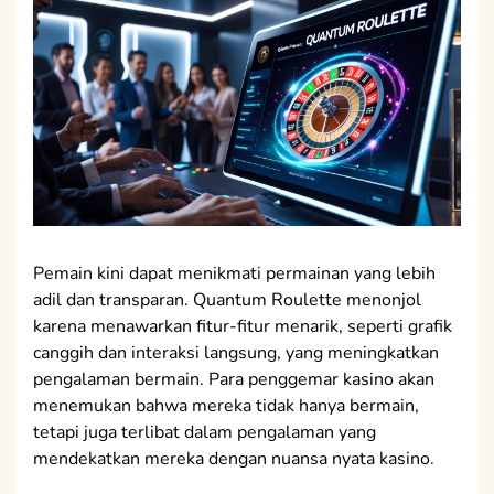
Pemain kini dapat menikmati permainan yang lebih
adil dan transparan. Quantum Roulette menonjol
karena menawarkan fitur-fitur menarik, seperti grafik
canggih dan interaksi langsung, yang meningkatkan
pengalaman bermain. Para penggemar kasino akan
menemukan bahwa mereka tidak hanya bermain,
tetapi juga terlibat dalam pengalaman yang
mendekatkan mereka dengan nuansa nyata kasino.