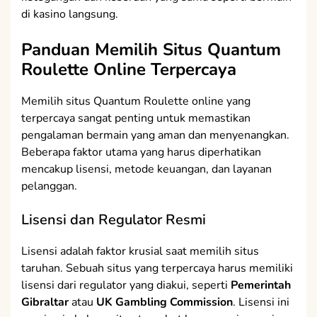
di kasino langsung.
Panduan Memilih Situs Quantum
Roulette Online Terpercaya
Memilih situs Quantum Roulette online yang
terpercaya sangat penting untuk memastikan
pengalaman bermain yang aman dan menyenangkan.
Beberapa faktor utama yang harus diperhatikan
mencakup lisensi, metode keuangan, dan layanan
pelanggan.
Lisensi dan Regulator Resmi
Lisensi adalah faktor krusial saat memilih situs
taruhan. Sebuah situs yang terpercaya harus memiliki
lisensi dari regulator yang diakui, seperti
Pemerintah
Gibraltar
atau
UK Gambling Commission
. Lisensi ini