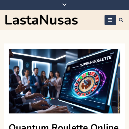
Skip
to
LastaNusas
content
Quantum Roulette Online