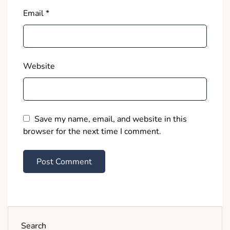
Email
*
Website
Save my name, email, and website in this
browser for the next time I comment.
Search