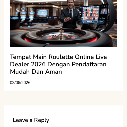
Tempat Main Roulette Online Live
Dealer 2026 Dengan Pendaftaran
Mudah Dan Aman
03/06/2026
Leave a Reply