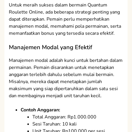
Untuk meraih sukses dalam bermain Quantum
Roulette Online, ada beberapa strategi penting yang
dapat diterapkan. Pemain perlu memperhatikan
manajemen modal, memahami pola permainan, serta
memanfaatkan bonus yang tersedia secara efektif.
Manajemen Modal yang Efektif
Manajemen modal adalah kunci untuk bertahan dalam
permainan. Pemain disarankan untuk menetapkan
anggaran terlebih dahulu sebelum mulai bermain.
Misalnya, mereka dapat menetapkan jumlah
maksimum yang siap dipertaruhkan dalam satu sesi
dan membaginya menjadi unit taruhan kecil.
Contoh Anggaran:
Total Anggaran: Rp1.000.000
Sesi Taruhan: 10 kali
Unit Taruhan: Rp100.000 per sesi