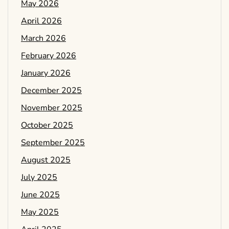
May 2026
April 2026
March 2026
February 2026
January 2026
December 2025
November 2025
October 2025
September 2025
August 2025
July 2025
June 2025
May 2025