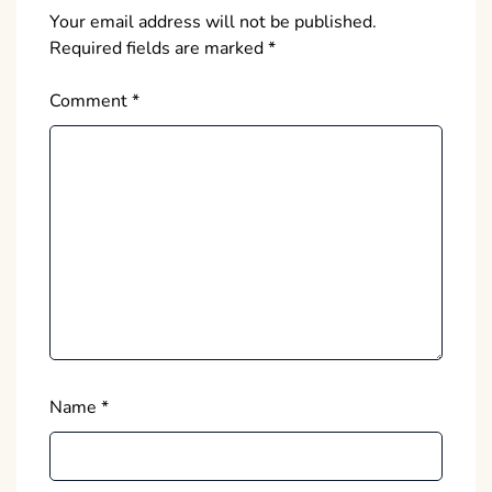
Your email address will not be published.
Required fields are marked
*
Comment
*
Name
*