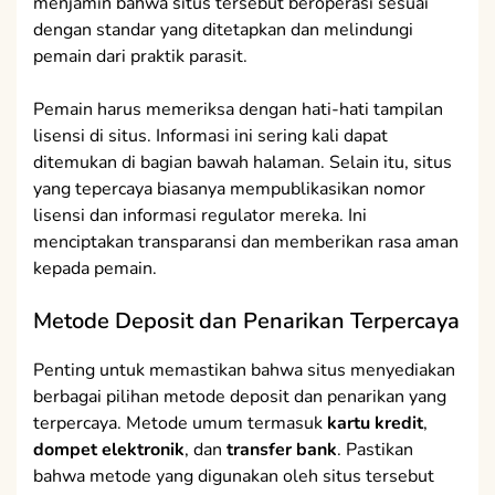
menjamin bahwa situs tersebut beroperasi sesuai
dengan standar yang ditetapkan dan melindungi
pemain dari praktik parasit.
Pemain harus memeriksa dengan hati-hati tampilan
lisensi di situs. Informasi ini sering kali dapat
ditemukan di bagian bawah halaman. Selain itu, situs
yang tepercaya biasanya mempublikasikan nomor
lisensi dan informasi regulator mereka. Ini
menciptakan transparansi dan memberikan rasa aman
kepada pemain.
Metode Deposit dan Penarikan Terpercaya
Penting untuk memastikan bahwa situs menyediakan
berbagai pilihan metode deposit dan penarikan yang
terpercaya. Metode umum termasuk
kartu kredit
,
dompet elektronik
, dan
transfer bank
. Pastikan
bahwa metode yang digunakan oleh situs tersebut