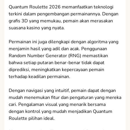
Quantum Roulette 2026 memanfaatkan teknologi
terkini dalam pengembangan permainannya. Dengan
grafis 3D yang memukau, pemain akan merasakan
suasana kasino yang nyata.
Permainan ini juga dilengkapi dengan algoritma yang
menjamin hasil yang adil dan acak. Penggunaan
Random Number Generator (RNG) memastikan
bahwa setiap putaran benar-benar tidak dapat
diprediksi, meningkatkan kepercayaan pemain
terhadap keadilan permainan.
Dengan navigasi yang intuitif, pemain dapat dengan
mudah menemukan fitur dan pengaturan yang mereka
cari. Pengalaman visual yang menarik bersama
dengan kontrol yang mudah menjadikan Quantum
Roulette pilihan ideal.