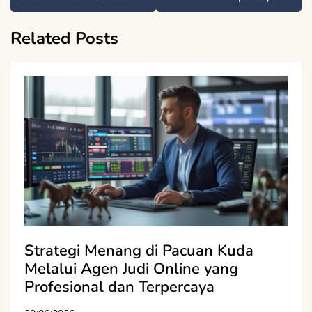
Related Posts
Strategi Menang di Pacuan Kuda
Melalui Agen Judi Online yang
Profesional dan Terpercaya