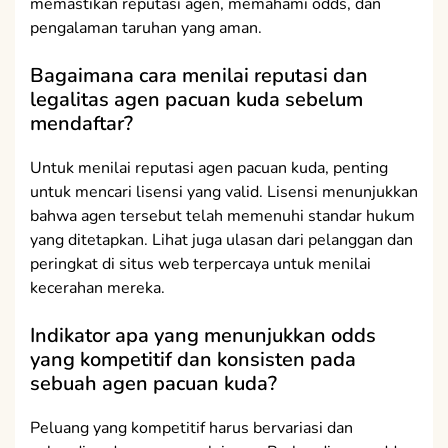
memastikan reputasi agen, memahami odds, dan
pengalaman taruhan yang aman.
Bagaimana cara menilai reputasi dan
legalitas agen pacuan kuda sebelum
mendaftar?
Untuk menilai reputasi agen pacuan kuda, penting
untuk mencari lisensi yang valid. Lisensi menunjukkan
bahwa agen tersebut telah memenuhi standar hukum
yang ditetapkan. Lihat juga ulasan dari pelanggan dan
peringkat di situs web terpercaya untuk menilai
kecerahan mereka.
Indikator apa yang menunjukkan odds
yang kompetitif dan konsisten pada
sebuah agen pacuan kuda?
Peluang yang kompetitif harus bervariasi dan