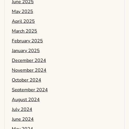
June 2025
May 2025
April 2025
March 2025
February 2025
January 2025
December 2024
November 2024
October 2024
September 2024
August 2024
July 2024
June 2024
May 2024