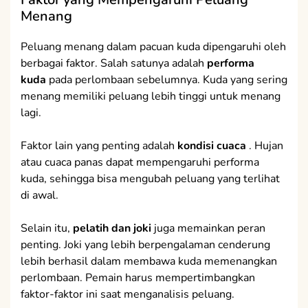
Menang
Peluang menang dalam pacuan kuda dipengaruhi oleh
berbagai faktor. Salah satunya adalah
performa
kuda
pada perlombaan sebelumnya. Kuda yang sering
menang memiliki peluang lebih tinggi untuk menang
lagi.
Faktor lain yang penting adalah
kondisi cuaca
. Hujan
atau cuaca panas dapat mempengaruhi performa
kuda, sehingga bisa mengubah peluang yang terlihat
di awal.
Selain itu,
pelatih dan joki
juga memainkan peran
penting. Joki yang lebih berpengalaman cenderung
lebih berhasil dalam membawa kuda memenangkan
perlombaan. Pemain harus mempertimbangkan
faktor-faktor ini saat menganalisis peluang.