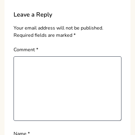
Leave a Reply
Your email address will not be published.
Required fields are marked
*
Comment
*
Name
*