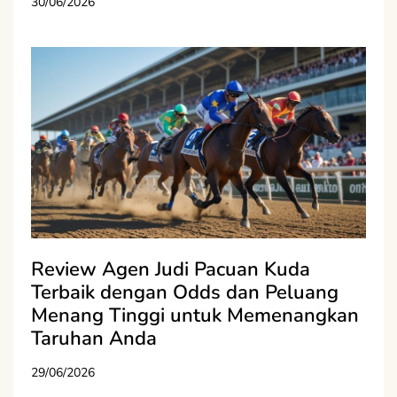
30/06/2026
Review Agen Judi Pacuan Kuda
Terbaik dengan Odds dan Peluang
Menang Tinggi untuk Memenangkan
Taruhan Anda
29/06/2026