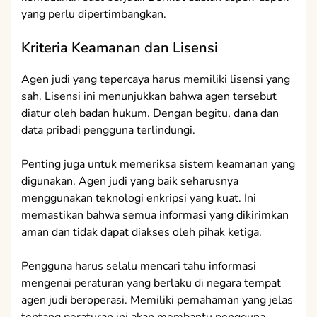
yang perlu dipertimbangkan.
Kriteria Keamanan dan Lisensi
Agen judi yang tepercaya harus memiliki lisensi yang
sah. Lisensi ini menunjukkan bahwa agen tersebut
diatur oleh badan hukum. Dengan begitu, dana dan
data pribadi pengguna terlindungi.
Penting juga untuk memeriksa sistem keamanan yang
digunakan. Agen judi yang baik seharusnya
menggunakan teknologi enkripsi yang kuat. Ini
memastikan bahwa semua informasi yang dikirimkan
aman dan tidak dapat diakses oleh pihak ketiga.
Pengguna harus selalu mencari tahu informasi
mengenai peraturan yang berlaku di negara tempat
agen judi beroperasi. Memiliki pemahaman yang jelas
tentang peraturan ini akan membantu pengguna