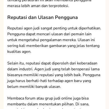
merasa lebih aman dan terproteksi.
Reputasi dan Ulasan Pengguna
Reputasi agen judi sangat penting untuk diperhatikan.
Pengguna dapat mencari ulasan dari pemain lain
untuk mengetahui pengalaman mereka. Ulasan ini
sering kali memberikan gambaran yang jelas tentang
kualitas agen.
Selain itu, reputasi dapat diperoleh dari keberadaan
dalam industri. Agen judi yang telah beroperasi lama
biasanya memiliki reputasi yang lebih baik. Pengguna
juga harus berhati-hati terhadap agen baru yang
belum memiliki banyak ulasan.
Membaca forum atau grup judi online juga bisa
membantu dalam menentukan pilihan. Di sana,