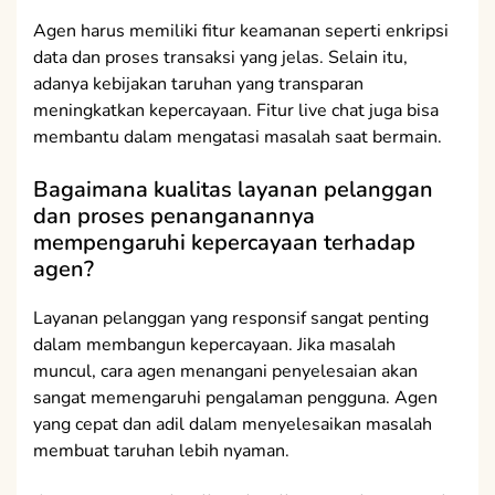
Agen harus memiliki fitur keamanan seperti enkripsi
data dan proses transaksi yang jelas. Selain itu,
adanya kebijakan taruhan yang transparan
meningkatkan kepercayaan. Fitur live chat juga bisa
membantu dalam mengatasi masalah saat bermain.
Bagaimana kualitas layanan pelanggan
dan proses penanganannya
mempengaruhi kepercayaan terhadap
agen?
Layanan pelanggan yang responsif sangat penting
dalam membangun kepercayaan. Jika masalah
muncul, cara agen menangani penyelesaian akan
sangat memengaruhi pengalaman pengguna. Agen
yang cepat dan adil dalam menyelesaikan masalah
membuat taruhan lebih nyaman.