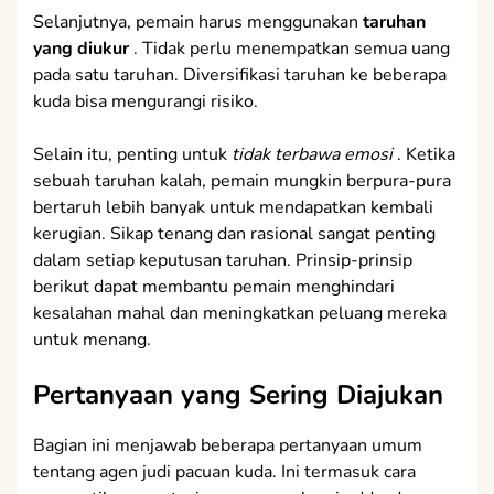
Selanjutnya, pemain harus menggunakan
taruhan
yang diukur
. Tidak perlu menempatkan semua uang
pada satu taruhan. Diversifikasi taruhan ke beberapa
kuda bisa mengurangi risiko.
Selain itu, penting untuk
tidak terbawa emosi
. Ketika
sebuah taruhan kalah, pemain mungkin berpura-pura
bertaruh lebih banyak untuk mendapatkan kembali
kerugian. Sikap tenang dan rasional sangat penting
dalam setiap keputusan taruhan. Prinsip-prinsip
berikut dapat membantu pemain menghindari
kesalahan mahal dan meningkatkan peluang mereka
untuk menang.
Pertanyaan yang Sering Diajukan
Bagian ini menjawab beberapa pertanyaan umum
tentang agen judi pacuan kuda. Ini termasuk cara