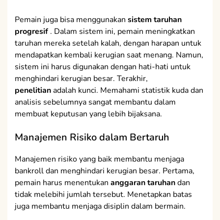
Pemain juga bisa menggunakan
sistem taruhan
progresif
. Dalam sistem ini, pemain meningkatkan
taruhan mereka setelah kalah, dengan harapan untuk
mendapatkan kembali kerugian saat menang. Namun,
sistem ini harus digunakan dengan hati-hati untuk
menghindari kerugian besar. Terakhir,
penelitian
adalah kunci. Memahami statistik kuda dan
analisis sebelumnya sangat membantu dalam
membuat keputusan yang lebih bijaksana.
Manajemen Risiko dalam Bertaruh
Manajemen risiko yang baik membantu menjaga
bankroll dan menghindari kerugian besar. Pertama,
pemain harus menentukan
anggaran taruhan
dan
tidak melebihi jumlah tersebut. Menetapkan batas
juga membantu menjaga disiplin dalam bermain.