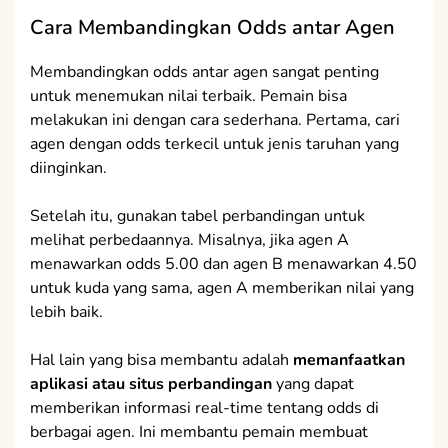
Cara Membandingkan Odds antar Agen
Membandingkan odds antar agen sangat penting
untuk menemukan nilai terbaik. Pemain bisa
melakukan ini dengan cara sederhana. Pertama, cari
agen dengan odds terkecil untuk jenis taruhan yang
diinginkan.
Setelah itu, gunakan tabel perbandingan untuk
melihat perbedaannya. Misalnya, jika agen A
menawarkan odds 5.00 dan agen B menawarkan 4.50
untuk kuda yang sama, agen A memberikan nilai yang
lebih baik.
Hal lain yang bisa membantu adalah
memanfaatkan
aplikasi atau situs perbandingan
yang dapat
memberikan informasi real-time tentang odds di
berbagai agen. Ini membantu pemain membuat