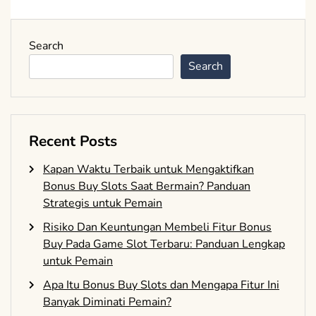
Search
Search
Recent Posts
Kapan Waktu Terbaik untuk Mengaktifkan
Bonus Buy Slots Saat Bermain? Panduan
Strategis untuk Pemain
Risiko Dan Keuntungan Membeli Fitur Bonus
Buy Pada Game Slot Terbaru: Panduan Lengkap
untuk Pemain
Apa Itu Bonus Buy Slots dan Mengapa Fitur Ini
Banyak Diminati Pemain?