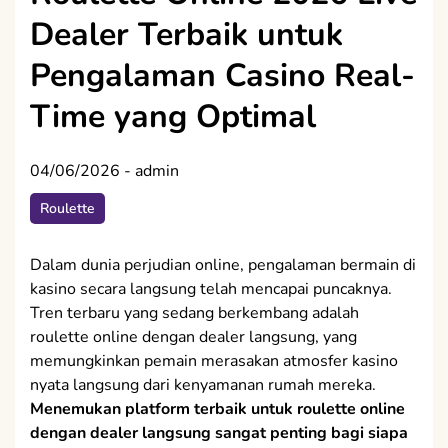
Dealer Terbaik untuk
Pengalaman Casino Real-
Time yang Optimal
04/06/2026
-
admin
Roulette
Dalam dunia perjudian online, pengalaman bermain di
kasino secara langsung telah mencapai puncaknya.
Tren terbaru yang sedang berkembang adalah
roulette online dengan dealer langsung, yang
memungkinkan pemain merasakan atmosfer kasino
nyata langsung dari kenyamanan rumah mereka.
Menemukan platform terbaik untuk roulette online
dengan dealer langsung sangat penting bagi siapa