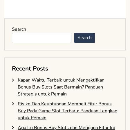
Search
Search
Recent Posts
Kapan Waktu Terbaik untuk Mengaktifkan
Bonus Buy Slots Saat Bermain? Panduan
Strategis untuk Pemain
Risiko Dan Keuntungan Membeli Fitur Bonus
Buy Pada Game Slot Terbaru: Panduan Lengkap
untuk Pemain
Apa Itu Bonus Buy Slots dan Mengapa Fitur Ini