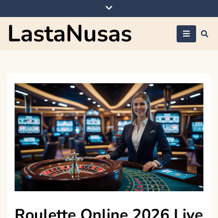
Skip
to
LastaNusas
content
Roulette Online 2026 Live