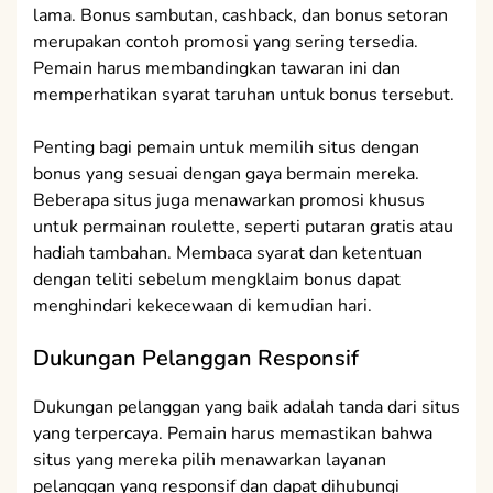
lama. Bonus sambutan, cashback, dan bonus setoran
merupakan contoh promosi yang sering tersedia.
Pemain harus membandingkan tawaran ini dan
memperhatikan syarat taruhan untuk bonus tersebut.
Penting bagi pemain untuk memilih situs dengan
bonus yang sesuai dengan gaya bermain mereka.
Beberapa situs juga menawarkan promosi khusus
untuk permainan roulette, seperti putaran gratis atau
hadiah tambahan. Membaca syarat dan ketentuan
dengan teliti sebelum mengklaim bonus dapat
menghindari kekecewaan di kemudian hari.
Dukungan Pelanggan Responsif
Dukungan pelanggan yang baik adalah tanda dari situs
yang terpercaya. Pemain harus memastikan bahwa
situs yang mereka pilih menawarkan layanan
pelanggan yang responsif dan dapat dihubungi