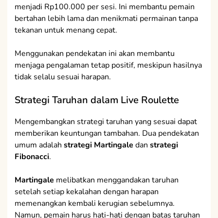
menjadi Rp100.000 per sesi. Ini membantu pemain
bertahan lebih lama dan menikmati permainan tanpa
tekanan untuk menang cepat.
Menggunakan pendekatan ini akan membantu
menjaga pengalaman tetap positif, meskipun hasilnya
tidak selalu sesuai harapan.
Strategi Taruhan dalam Live Roulette
Mengembangkan strategi taruhan yang sesuai dapat
memberikan keuntungan tambahan. Dua pendekatan
umum adalah
strategi Martingale
dan
strategi
Fibonacci
.
Martingale
melibatkan menggandakan taruhan
setelah setiap kekalahan dengan harapan
memenangkan kembali kerugian sebelumnya.
Namun, pemain harus hati-hati dengan batas taruhan