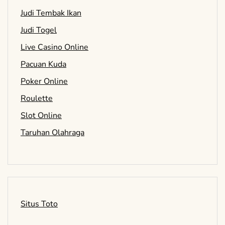
Judi Tembak Ikan
Judi Togel
Live Casino Online
Pacuan Kuda
Poker Online
Roulette
Slot Online
Taruhan Olahraga
Situs Toto