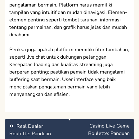
pengalaman bermain. Platform harus memiliki
tampilan yang intuitif dan mudah dinavigasi. Elemen-
elemen penting seperti tombol taruhan, informasi
tentang permainan, dan grafik harus jelas dan mudah
dipahami.
Periksa juga apakah platform memiliki fitur tambahan,
seperti live chat untuk dukungan pelanggan.
Kecepatan loading dan kualitas streaming juga
berperan penting; pastikan pemain tidak mengalami
buffering saat bermain. User interface yang baik
menciptakan pengalaman bermain yang lebih
menyenangkan dan efisien.
Post
Casino Live Game
Real Dealer
navigation
Roulette: Panduan
Roulette: Panduan