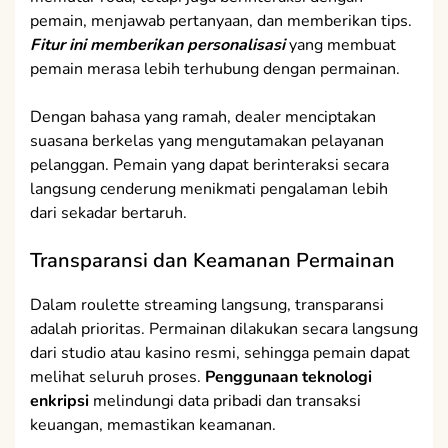
pemain, menjawab pertanyaan, dan memberikan tips.
Fitur ini memberikan personalisasi
yang membuat
pemain merasa lebih terhubung dengan permainan.
Dengan bahasa yang ramah, dealer menciptakan
suasana berkelas yang mengutamakan pelayanan
pelanggan. Pemain yang dapat berinteraksi secara
langsung cenderung menikmati pengalaman lebih
dari sekadar bertaruh.
Transparansi dan Keamanan Permainan
Dalam roulette streaming langsung, transparansi
adalah prioritas. Permainan dilakukan secara langsung
dari studio atau kasino resmi, sehingga pemain dapat
melihat seluruh proses.
Penggunaan teknologi
enkripsi
melindungi data pribadi dan transaksi
keuangan, memastikan keamanan.