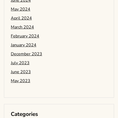
June 2024
May 2024
April 2024
March 2024
February 2024
January 2024
December 2023
July 2023
June 2023
May 2023
Categories