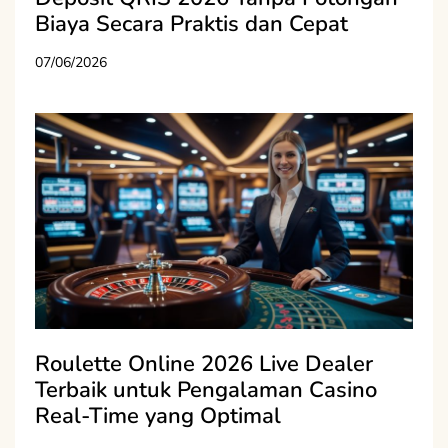
Biaya Secara Praktis dan Cepat
07/06/2026
Roulette Online 2026 Live Dealer
Terbaik untuk Pengalaman Casino
Real-Time yang Optimal