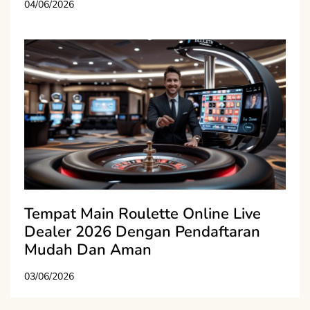
04/06/2026
Tempat Main Roulette Online Live
Dealer 2026 Dengan Pendaftaran
Mudah Dan Aman
03/06/2026