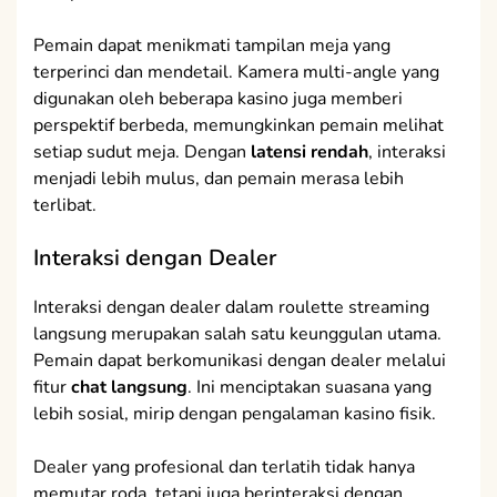
Pemain dapat menikmati tampilan meja yang
terperinci dan mendetail. Kamera multi-angle yang
digunakan oleh beberapa kasino juga memberi
perspektif berbeda, memungkinkan pemain melihat
setiap sudut meja. Dengan
latensi rendah
, interaksi
menjadi lebih mulus, dan pemain merasa lebih
terlibat.
Interaksi dengan Dealer
Interaksi dengan dealer dalam roulette streaming
langsung merupakan salah satu keunggulan utama.
Pemain dapat berkomunikasi dengan dealer melalui
fitur
chat langsung
. Ini menciptakan suasana yang
lebih sosial, mirip dengan pengalaman kasino fisik.
Dealer yang profesional dan terlatih tidak hanya
memutar roda, tetapi juga berinteraksi dengan