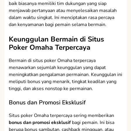
baik biasanya memiliki tim dukungan yang siap
menjawab pertanyaan atau menyelesaikan masalah
dalam waktu singkat. Ini menciptakan rasa percaya
dan kenyamanan bagi pemain selama bermain.
Keunggulan Bermain di Situs
Poker Omaha Terpercaya
Bermain di situs poker Omaha terpercaya
menawarkan sejumlah keunggulan yang dapat
meningkatkan pengalaman permainan. Keunggulan ini
meliputi bonus yang menarik, tingkat keadilan yang
tinggi, dan akses nonstop ke permainan.
Bonus dan Promosi Eksklusif
Situs poker Omaha terpercaya sering memberikan
bonus dan promosi eksklusif
bagi pemain. Ini bisa
berupa bonus sambutan, cashback mingguan, atau