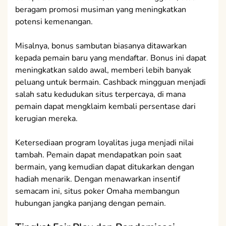
beragam promosi musiman yang meningkatkan
potensi kemenangan.
Misalnya, bonus sambutan biasanya ditawarkan
kepada pemain baru yang mendaftar. Bonus ini dapat
meningkatkan saldo awal, memberi lebih banyak
peluang untuk bermain. Cashback mingguan menjadi
salah satu kedudukan situs terpercaya, di mana
pemain dapat mengklaim kembali persentase dari
kerugian mereka.
Ketersediaan program loyalitas juga menjadi nilai
tambah. Pemain dapat mendapatkan poin saat
bermain, yang kemudian dapat ditukarkan dengan
hadiah menarik. Dengan menawarkan insentif
semacam ini, situs poker Omaha membangun
hubungan jangka panjang dengan pemain.