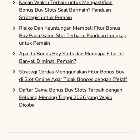
Kapan Waktu Terbaik untuk Mengaktifkan
Bonus Buy Slots Saat Bermain? Panduan
Strategis untuk Pemain
Risiko Dan Keuntungan Membeli Fitur Bonus
Buy Pada Game Slot Terbaru: Panduan Lengkap
untuk Pemain
Apa Itu Bonus Buy Slots dan Mengapa Fitur Ini
Banyak Diminati Pemain?
Strategi Cerdas Menggunakan Fitur Bonus Buy
di Slot Online Agar Tidak Boncos dengan Efektif
Daftar Game Bonus Buy Slots Terbaik dengan
Peluang Menang Tinggi 2026 yang Wajib
Dicoba