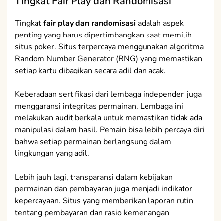
Tingkat Fair Play dan Randomisasi
Tingkat
fair play dan randomisasi
adalah aspek
penting yang harus dipertimbangkan saat memilih
situs poker. Situs terpercaya menggunakan algoritma
Random Number Generator (RNG) yang memastikan
setiap kartu dibagikan secara adil dan acak.
Keberadaan sertifikasi dari lembaga independen juga
menggaransi integritas permainan. Lembaga ini
melakukan audit berkala untuk memastikan tidak ada
manipulasi dalam hasil. Pemain bisa lebih percaya diri
bahwa setiap permainan berlangsung dalam
lingkungan yang adil.
Lebih jauh lagi, transparansi dalam kebijakan
permainan dan pembayaran juga menjadi indikator
kepercayaan. Situs yang memberikan laporan rutin
tentang pembayaran dan rasio kemenangan