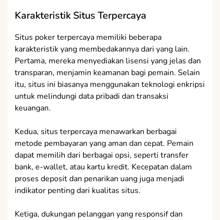
Karakteristik Situs Terpercaya
Situs poker terpercaya memiliki beberapa
karakteristik yang membedakannya dari yang lain.
Pertama, mereka menyediakan lisensi yang jelas dan
transparan, menjamin keamanan bagi pemain. Selain
itu, situs ini biasanya menggunakan teknologi enkripsi
untuk melindungi data pribadi dan transaksi
keuangan.
Kedua, situs terpercaya menawarkan berbagai
metode pembayaran yang aman dan cepat. Pemain
dapat memilih dari berbagai opsi, seperti transfer
bank, e-wallet, atau kartu kredit. Kecepatan dalam
proses deposit dan penarikan uang juga menjadi
indikator penting dari kualitas situs.
Ketiga, dukungan pelanggan yang responsif dan