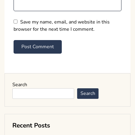
Save my name, email, and website in this
browser for the next time I comment.
Search
Search
Recent Posts