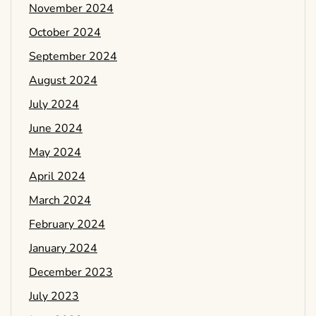
November 2024
October 2024
September 2024
August 2024
July 2024
June 2024
May 2024
April 2024
March 2024
February 2024
January 2024
December 2023
July 2023