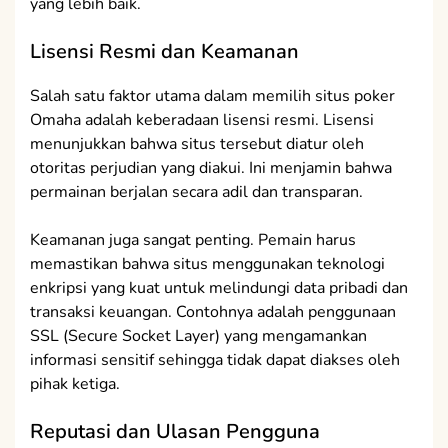
yang lebih baik.
Lisensi Resmi dan Keamanan
Salah satu faktor utama dalam memilih situs poker
Omaha adalah keberadaan lisensi resmi. Lisensi
menunjukkan bahwa situs tersebut diatur oleh
otoritas perjudian yang diakui. Ini menjamin bahwa
permainan berjalan secara adil dan transparan.
Keamanan juga sangat penting. Pemain harus
memastikan bahwa situs menggunakan teknologi
enkripsi yang kuat untuk melindungi data pribadi dan
transaksi keuangan. Contohnya adalah penggunaan
SSL (Secure Socket Layer) yang mengamankan
informasi sensitif sehingga tidak dapat diakses oleh
pihak ketiga.
Reputasi dan Ulasan Pengguna