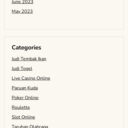
June 2023
May 2023
Categories
Judi Tembak Ikan
Judi Togel
Live Casino Online
Pacuan Kuda
Poker Online
Roulette
Slot Online
Taruhan Olahraga