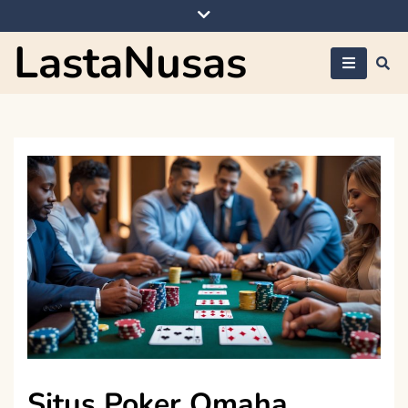
Skip
to
LastaNusas
content
Situs Poker Omaha