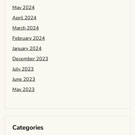
May 2024
April 2024
March 2024
February 2024
January 2024
December 2023
July 2023
June 2023
May 2023
Categories