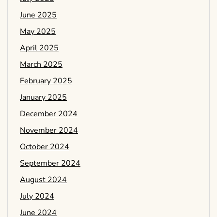
June 2025
May 2025
April 2025
March 2025
February 2025
January 2025
December 2024
November 2024
October 2024
September 2024
August 2024
July 2024
June 2024