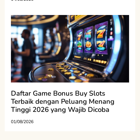
Daftar Game Bonus Buy Slots
Terbaik dengan Peluang Menang
Tinggi 2026 yang Wajib Dicoba
01/08/2026