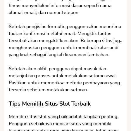
harus menyediakan informasi dasar seperti nama,
alamat email, dan nomor telepon.
Setelah pengisian formulir, pengguna akan menerima
tautan konfirmasi melalui email. Mengklik tautan
tersebut akan mengaktifkan akun. Beberapa situs juga
mengharuskan pengguna untuk membuat kata sandi
yang kuat sebagai langkah keamanan tambahan.
Setelah akun aktif, pengguna dapat masuk dan
melanjutkan proses untuk melakukan setoran awal.
Pastikan untuk memeriksa metode pembayaran yang
tersedia sebelum melakukan setoran.
Tips Memilih Situs Slot Terbaik
Memilih situs slot yang baik adalah langkah penting.
Pengguna sebaiknya mencari situs yang memiliki
lisensi resmi untuk menjamin keamanan. Situs yang