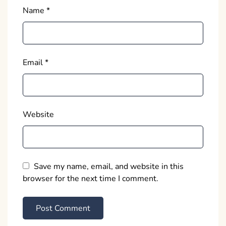
Name
*
Email
*
Website
Save my name, email, and website in this
browser for the next time I comment.