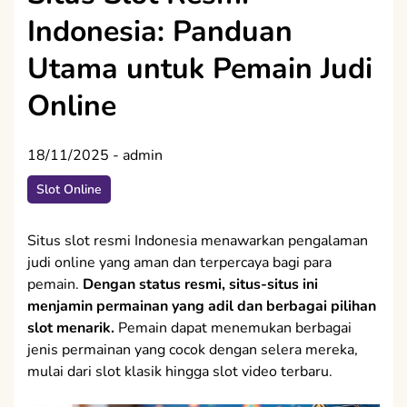
Indonesia: Panduan
Utama untuk Pemain Judi
Online
18/11/2025
-
admin
Slot Online
Situs slot resmi Indonesia menawarkan pengalaman
judi online yang aman dan terpercaya bagi para
pemain.
Dengan status resmi, situs-situs ini
menjamin permainan yang adil dan berbagai pilihan
slot menarik.
Pemain dapat menemukan berbagai
jenis permainan yang cocok dengan selera mereka,
mulai dari slot klasik hingga slot video terbaru.