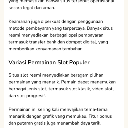
yang memastikan bahwa situs tersebut operasional
secara legal dan aman.
Keamanan juga diperkuat dengan penggunaan
metode pembayaran yang terpercaya. Banyak situs
resmi menyediakan berbagai opsi pembayaran,
termasuk transfer bank dan dompet digital, yang
memberikan kenyamanan tambahan.
Variasi Permainan Slot Populer
Situs slot resmi menyediakan beragam pilihan
permainan yang menarik. Pemain dapat menemukan
berbagai jenis slot, termasuk slot klasik, video slot,
dan slot progresif.
Permainan ini sering kali menyajikan tema-tema
menarik dengan grafik yang memukau. Fitur bonus
dan putaran gratis juga menambah daya tarik,