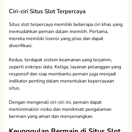
Ciri-ciri Situs Slot Terpercaya
Situs slot terpercaya memiliki beberapa ciri khas yang
memudahkan pemain dalam memilih. Pertama,
mereka memiliki lisensi yang jelas dan dapat
diverifikasi.
Kedua, terdapat sistem keamanan yang terjamin,
seperti enkripsi data. Ketiga, layanan pelanggan yang
responsif dan siap membantu pemain juga menjadi
indikator penting dalam menentukan kepercayaan
situs.
Dengan mengenali ciri-ciri ini, pemain dapat
meminimalisir risiko dan menikmati pengalaman
bermain yang aman dan menyenangkan.
Keunggulan Bermain di Situs Slot