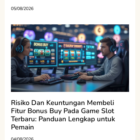
05/08/2026
Risiko Dan Keuntungan Membeli
Fitur Bonus Buy Pada Game Slot
Terbaru: Panduan Lengkap untuk
Pemain
04/08/2026