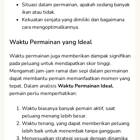
Situasi dalam permainan, apakah sedang banyak
ikan atau tidak.
Kekuatan senjata yang dimiliki dan bagaimana
cara mengoptimalkannya.
Waktu Permainan yang Ideal
Waktu permainan juga memberikan dampak signifikan
pada peluang untuk mendapatkan skor tinggi.
Mengamati jam-jam ramai dan sepi dalam permainan
dapat membantu pemain memanfaatkan momen yang
tepat. Dalam analisis
Waktu Permainan Ideal
,
pemain perlu memperhatikan:
Waktu biasanya banyak pemain aktif, saat
peluang menang lebih besar.
Waktu tenang, yang dapat memberikan peluang
lebih baik untuk menembak tanpa gangguan.
Menyesuaikan strategi sesuai dengan dinamika