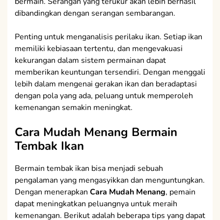
bermain. Serangan yang terukur akan lebih berhasil
dibandingkan dengan serangan sembarangan.
Penting untuk menganalisis perilaku ikan. Setiap ikan
memiliki kebiasaan tertentu, dan mengevakuasi
kekurangan dalam sistem permainan dapat
memberikan keuntungan tersendiri. Dengan menggali
lebih dalam mengenai gerakan ikan dan beradaptasi
dengan pola yang ada, peluang untuk memperoleh
kemenangan semakin meningkat.
Cara Mudah Menang Bermain
Tembak Ikan
Bermain tembak ikan bisa menjadi sebuah
pengalaman yang mengasyikkan dan menguntungkan.
Dengan menerapkan
Cara Mudah Menang
, pemain
dapat meningkatkan peluangnya untuk meraih
kemenangan. Berikut adalah beberapa tips yang dapat