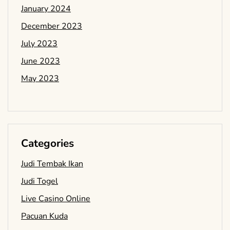
January 2024
December 2023
July 2023
June 2023
May 2023
Categories
Judi Tembak Ikan
Judi Togel
Live Casino Online
Pacuan Kuda