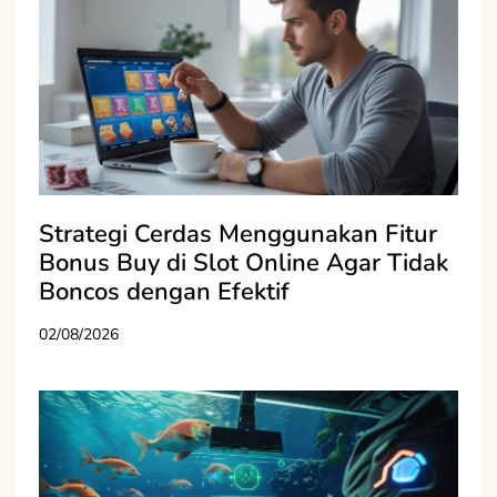
Strategi Cerdas Menggunakan Fitur
Bonus Buy di Slot Online Agar Tidak
Boncos dengan Efektif
02/08/2026