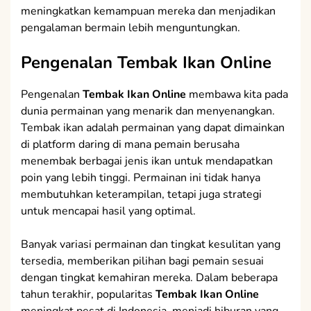
meningkatkan kemampuan mereka dan menjadikan
pengalaman bermain lebih menguntungkan.
Pengenalan Tembak Ikan Online
Pengenalan
Tembak Ikan Online
membawa kita pada
dunia permainan yang menarik dan menyenangkan.
Tembak ikan adalah permainan yang dapat dimainkan
di platform daring di mana pemain berusaha
menembak berbagai jenis ikan untuk mendapatkan
poin yang lebih tinggi. Permainan ini tidak hanya
membutuhkan keterampilan, tetapi juga strategi
untuk mencapai hasil yang optimal.
Banyak variasi permainan dan tingkat kesulitan yang
tersedia, memberikan pilihan bagi pemain sesuai
dengan tingkat kemahiran mereka. Dalam beberapa
tahun terakhir, popularitas
Tembak Ikan Online
meningkat pesat di Indonesia, menjadi hiburan yang