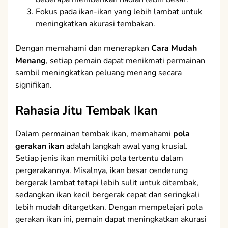
Fokus pada ikan-ikan yang lebih lambat untuk
meningkatkan akurasi tembakan.
Dengan memahami dan menerapkan
Cara Mudah
Menang
, setiap pemain dapat menikmati permainan
sambil meningkatkan peluang menang secara
signifikan.
Rahasia Jitu Tembak Ikan
Dalam permainan tembak ikan, memahami
pola
gerakan ikan
adalah langkah awal yang krusial.
Setiap jenis ikan memiliki pola tertentu dalam
pergerakannya. Misalnya, ikan besar cenderung
bergerak lambat tetapi lebih sulit untuk ditembak,
sedangkan ikan kecil bergerak cepat dan seringkali
lebih mudah ditargetkan. Dengan mempelajari pola
gerakan ikan ini, pemain dapat meningkatkan akurasi