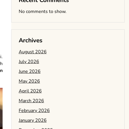
Recent Comments
No comments to show.
Archives
August 2026
i.
July 2026
ih
an
June 2026
May 2026
April 2026
March 2026
February 2026
January 2026