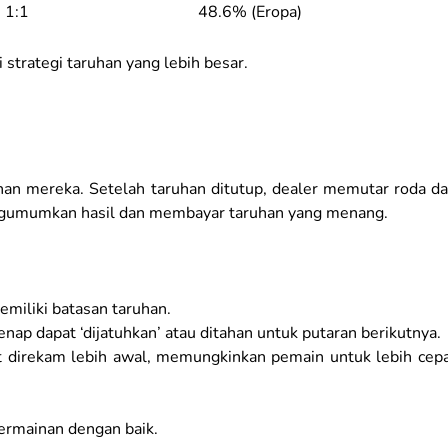
1:1
48.6% (Eropa)
strategi taruhan yang lebih besar.
an mereka. Setelah taruhan ditutup, dealer memutar roda d
engumumkan hasil dan membayar taruhan yang menang.
emiliki batasan taruhan.
 genap dapat ‘dijatuhkan’ atau ditahan untuk putaran berikutnya.
pat direkam lebih awal, memungkinkan pemain untuk lebih cep
ermainan dengan baik.