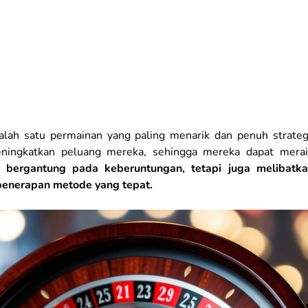
alah satu permainan yang paling menarik dan penuh strateg
ingkatkan peluang mereka, sehingga mereka dapat mera
a bergantung pada keberuntungan, tetapi juga melibatk
enerapan metode yang tepat.