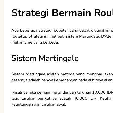
Strategi Bermain Rou
Ada beberapa strategi populer yang dapat digunakan
roulette. Strategi ini meliputi sistem Martingale, D’
mekanisme yang berbeda.
Sistem Martingale
Sistem Martingale adalah metode yang mengharuskan 
dasarnya adalah bahwa kemenangan pada akhirnya aka
Misalnya, jika pemain mulai dengan taruhan 10.000 IDR 
lagi, taruhan berikutnya adalah 40.000 IDR. Ketik
keuntungan dari taruhan awal.