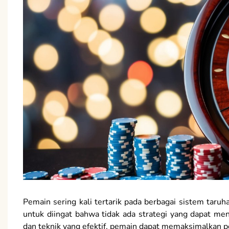
Pemain sering kali tertarik pada berbagai sistem taruh
untuk diingat bahwa tidak ada strategi yang dapat 
dan teknik yang efektif, pemain dapat memaksimalkan p