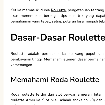
Ketika memasuki dunia
Roulette
, pengetahuan tentang 
akan menemukan berbagai tips dan trik yang dapa
pemahaman yang tepat, setiap putaran bisa menjadi le
Dasar-Dasar Roulett
Roulette adalah permainan kasino yang populer, d
pembayaran tinggi. Memahami elemen dasar permainan 
kemenangan.
Memahami Roda Roulette
Roda roulette terdiri dari slot berwarna merah, hitam
roulette Amerika. Slot hijau adalah angka nol (0) da