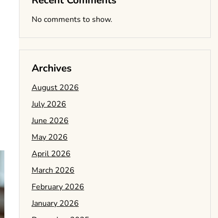
Recent Comments
No comments to show.
Archives
August 2026
July 2026
June 2026
May 2026
April 2026
March 2026
February 2026
January 2026