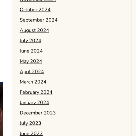
October 2024
September 2024
August 2024
July 2024
June 2024
May 2024
April 2024
March 2024
February 2024
January 2024
December 2023
July 2023
June 2023