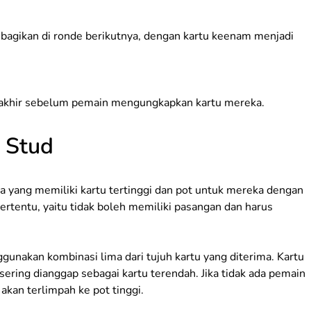
ibagikan di ronde berikutnya, dengan kartu keenam menjadi
n akhir sebelum pemain mengungkapkan kartu mereka.
 Stud
ka yang memiliki kartu tertinggi dan pot untuk mereka dengan
rtentu, yaitu tidak boleh memiliki pasangan dan harus
unakan kombinasi lima dari tujuh kartu yang diterima. Kartu
sering dianggap sebagai kartu terendah. Jika tidak ada pemain
kan terlimpah ke pot tinggi.