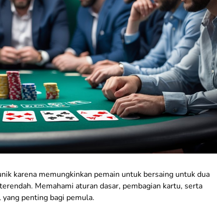
 unik karena memungkinkan pemain untuk bersaing untuk dua
n terendah. Memahami aturan dasar, pembagian kartu, serta
l yang penting bagi pemula.