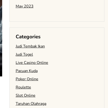
May 2023
Categories
Judi Tembak Ikan
Judi Togel
Live Casino Online
Pacuan Kuda
Poker Online
Roulette
Slot Online
Taruhan Olahraga