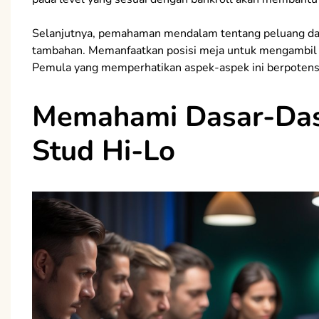
Selanjutnya, pemahaman mendalam tentang peluang da
tambahan. Memanfaatkan posisi meja untuk mengambil 
Pemula yang memperhatikan aspek-aspek ini berpotensi
Memahami Dasar-Das
Stud Hi-Lo