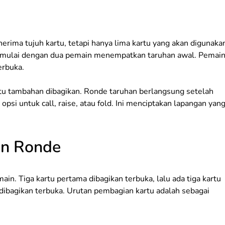
rima tujuh kartu, tetapi hanya lima kartu yang akan digunaka
imulai dengan dua pemain menempatkan taruhan awal. Pemai
erbuka.
rtu tambahan dibagikan. Ronde taruhan berlangsung setelah
opsi untuk call, raise, atau fold. Ini menciptakan lapangan yan
an Ronde
main. Tiga kartu pertama dibagikan terbuka, lalu ada tiga kartu
r dibagikan terbuka. Urutan pembagian kartu adalah sebagai