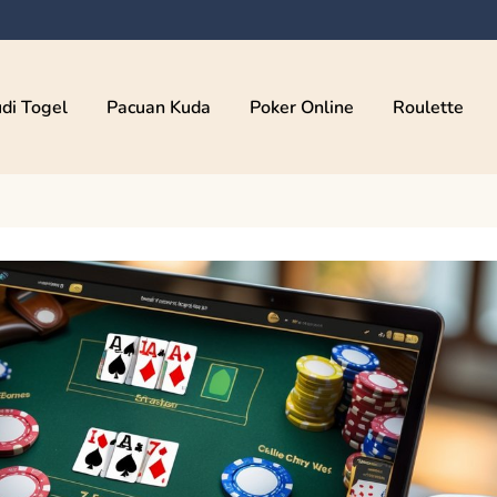
udi Togel
Pacuan Kuda
Poker Online
Roulette