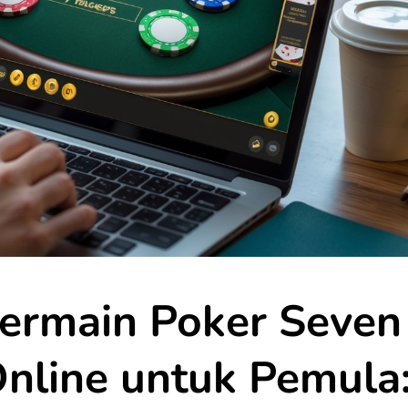
Bermain Poker Seven
Online untuk Pemula