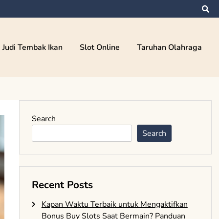
Judi Tembak Ikan
Slot Online
Taruhan Olahraga
Search
Search
Recent Posts
Kapan Waktu Terbaik untuk Mengaktifkan
Bonus Buy Slots Saat Bermain? Panduan