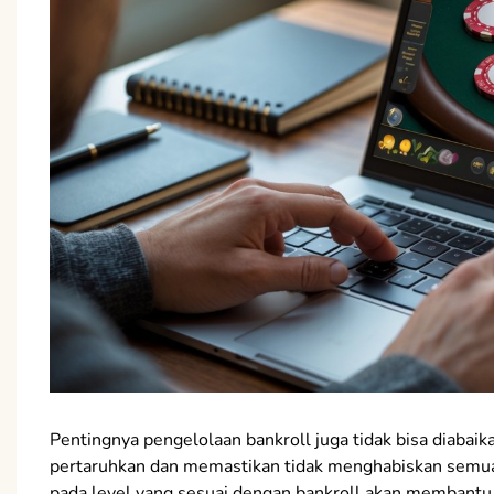
Pentingnya pengelolaan bankroll juga tidak bisa diaba
pertaruhkan dan memastikan tidak menghabiskan semua
pada level yang sesuai dengan bankroll akan membant