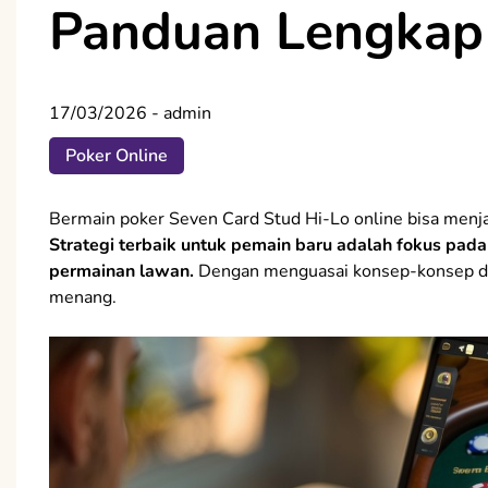
Panduan Lengkap 
17/03/2026
-
admin
Poker Online
Bermain poker Seven Card Stud Hi-Lo online bisa menj
Strategi terbaik untuk pemain baru adalah fokus pa
permainan lawan.
Dengan menguasai konsep-konsep da
menang.