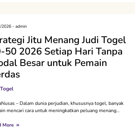
7/2026
-
admin
rategi Jitu Menang Judi Togel
-50 2026 Setiap Hari Tanpa
dal Besar untuk Pemain
rdas
 Togel
aNusas – Dalam dunia perjudian, khususnya togel, banyak
in mencari cara untuk meningkatkan peluang menang…
d More