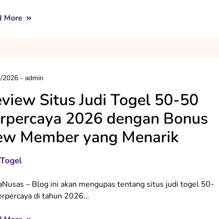
d More
7/2026
-
admin
view Situs Judi Togel 50-50
rpercaya 2026 dengan Bonus
w Member yang Menarik
 Togel
aNusas – Blog ini akan mengupas tentang situs judi togel 50-
erpercaya di tahun 2026…