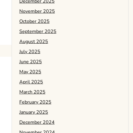
December 2025
November 2025
October 2025
September 2025
August 2025
July 2025
June 2025
May 2025
April 2025
March 2025
February 2025
January 2025
December 2024
November 2024