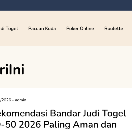
udi Togel
Pacuan Kuda
Poker Online
Roulette
iIni
7/2026
-
admin
komendasi Bandar Judi Togel
-50 2026 Paling Aman dan