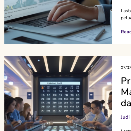
Last
pelu
Rea
07/0
Pr
Ma
da
Judi