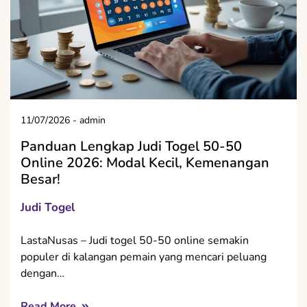
11/07/2026
-
admin
Panduan Lengkap Judi Togel 50-50
Online 2026: Modal Kecil, Kemenangan
Besar!
Judi Togel
LastaNusas – Judi togel 50-50 online semakin
populer di kalangan pemain yang mencari peluang
dengan…
Read More