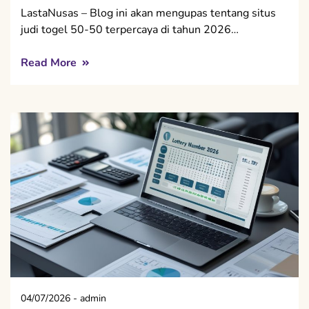
LastaNusas – Blog ini akan mengupas tentang situs
judi togel 50-50 terpercaya di tahun 2026…
Read More
04/07/2026
-
admin