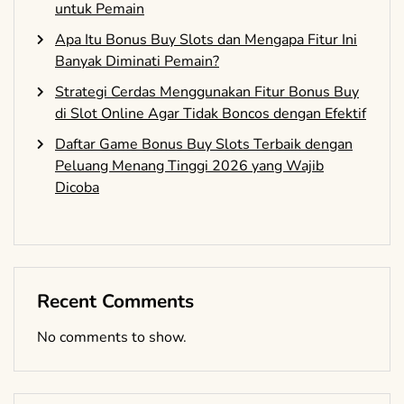
untuk Pemain
Apa Itu Bonus Buy Slots dan Mengapa Fitur Ini
Banyak Diminati Pemain?
Strategi Cerdas Menggunakan Fitur Bonus Buy
di Slot Online Agar Tidak Boncos dengan Efektif
Daftar Game Bonus Buy Slots Terbaik dengan
Peluang Menang Tinggi 2026 yang Wajib
Dicoba
Recent Comments
No comments to show.