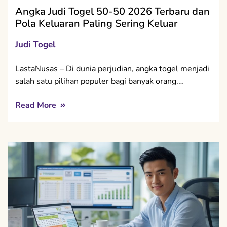
Angka Judi Togel 50-50 2026 Terbaru dan
Pola Keluaran Paling Sering Keluar
Judi Togel
LastaNusas – Di dunia perjudian, angka togel menjadi
salah satu pilihan populer bagi banyak orang.…
Read More