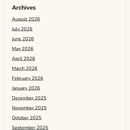
Archives
August 2026
July 2026
June 2026
May 2026
April 2026
March 2026
February 2026
January 2026
December 2025
November 2025
October 2025
September 2025