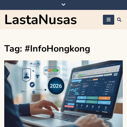
Skip
to
LastaNusas
content
Tag:
#InfoHongkong