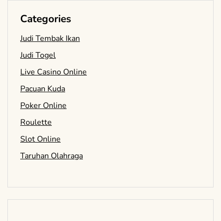
Categories
Judi Tembak Ikan
Judi Togel
Live Casino Online
Pacuan Kuda
Poker Online
Roulette
Slot Online
Taruhan Olahraga