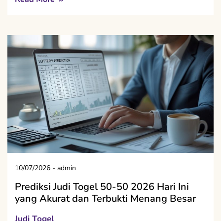
10/07/2026
-
admin
Prediksi Judi Togel 50-50 2026 Hari Ini
yang Akurat dan Terbukti Menang Besar
Judi Togel