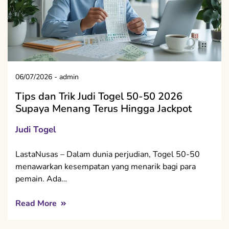
06/07/2026
-
admin
Tips dan Trik Judi Togel 50-50 2026
Supaya Menang Terus Hingga Jackpot
Judi Togel
LastaNusas – Dalam dunia perjudian, Togel 50-50
menawarkan kesempatan yang menarik bagi para
pemain. Ada…
Read More