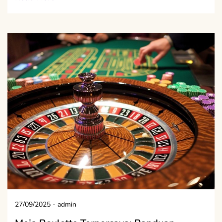
27/09/2025
-
admin