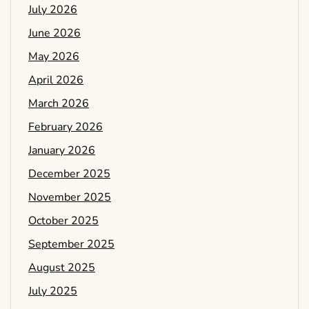
July 2026
June 2026
May 2026
April 2026
March 2026
February 2026
January 2026
December 2025
November 2025
October 2025
September 2025
August 2025
July 2025