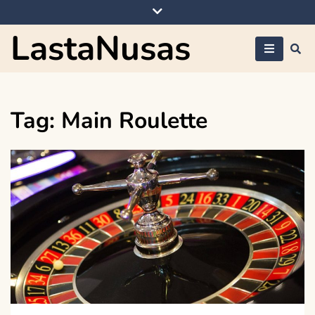
Skip
to
LastaNusas
content
Tag:
Main Roulette