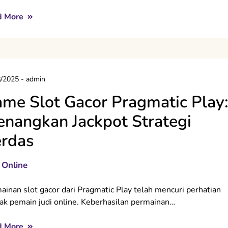
d More
8/2025
-
admin
me Slot Gacor Pragmatic Play
nangkan Jackpot Strategi
rdas
 Online
ainan slot gacor dari Pragmatic Play telah mencuri perhatian
ak pemain judi online. Keberhasilan permainan…
d More