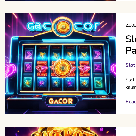
23/0
Sl
Pa
Slot
Slot
kala
Rea