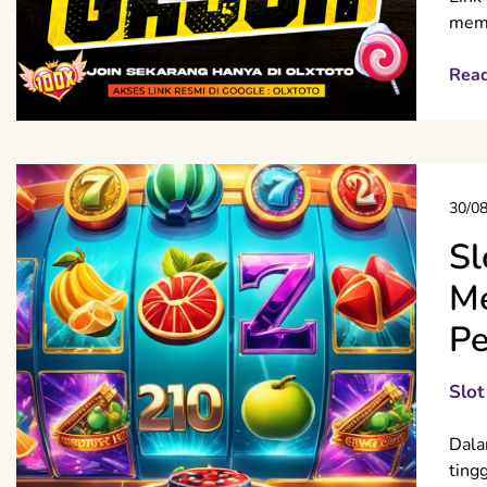
mema
Rea
30/0
Sl
Me
Pe
Slot
Dala
ting