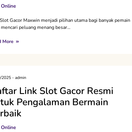
 Online
 Slot Gacor Maxwin menjadi pilihan utama bagi banyak pemain
 mencari peluang menang besar…
d More
9/2025
-
admin
ftar Link Slot Gacor Resmi
tuk Pengalaman Bermain
rbaik
 Online