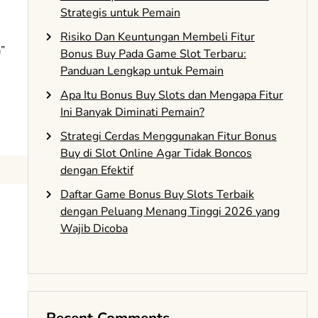
Strategis untuk Pemain
Risiko Dan Keuntungan Membeli Fitur
”
Bonus Buy Pada Game Slot Terbaru:
Panduan Lengkap untuk Pemain
Apa Itu Bonus Buy Slots dan Mengapa Fitur
Ini Banyak Diminati Pemain?
Strategi Cerdas Menggunakan Fitur Bonus
Buy di Slot Online Agar Tidak Boncos
dengan Efektif
Daftar Game Bonus Buy Slots Terbaik
dengan Peluang Menang Tinggi 2026 yang
Wajib Dicoba