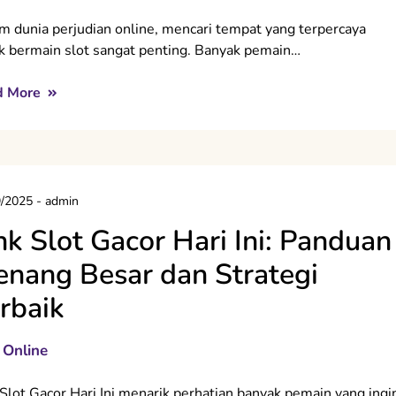
m dunia perjudian online, mencari tempat yang terpercaya
k bermain slot sangat penting. Banyak pemain…
d More
9/2025
-
admin
nk Slot Gacor Hari Ini: Panduan
nang Besar dan Strategi
rbaik
 Online
 Slot Gacor Hari Ini menarik perhatian banyak pemain yang ingi