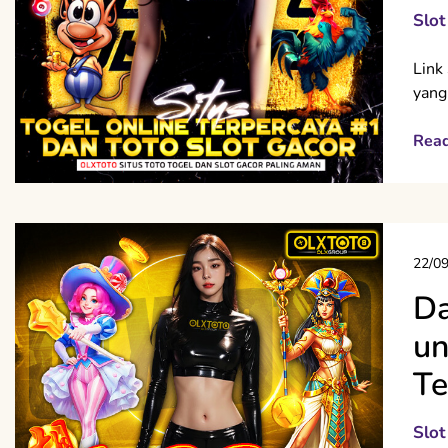
Slot
Link
yang
Rea
22/0
Da
un
Te
Slot