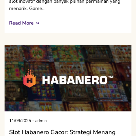
slot inovatif dengan banyak pilihan permainan yang
menarik. Game…
Read More
11/09/2025
-
admin
Slot Habanero Gacor: Strategi Menang