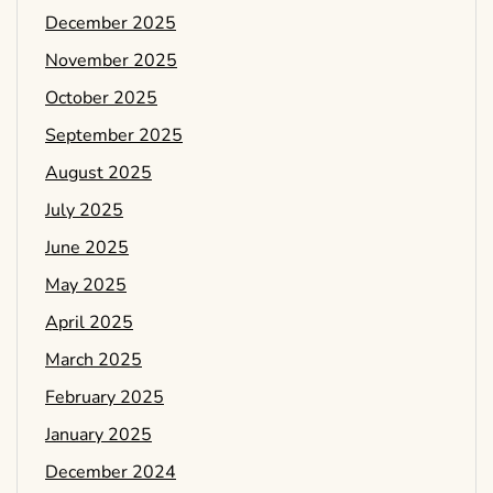
December 2025
November 2025
October 2025
September 2025
August 2025
July 2025
June 2025
May 2025
April 2025
March 2025
February 2025
January 2025
December 2024