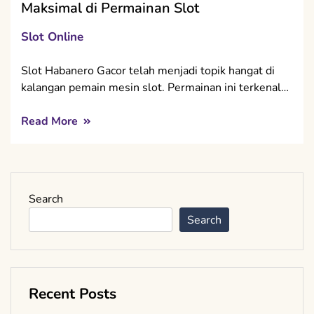
Maksimal di Permainan Slot
Slot Online
Slot Habanero Gacor telah menjadi topik hangat di
kalangan pemain mesin slot. Permainan ini terkenal…
Read More
Search
Search
Recent Posts