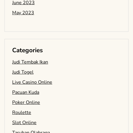
June 2023
May 2023
Categories
Judi Tembak Ikan
Judi Togel
Live Casino Online
Pacuan Kuda
Poker Online
Roulette
Slot Online
Taruhan Olahraga