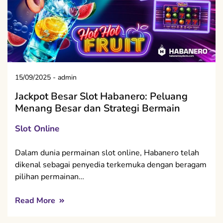
15/09/2025
-
admin
Jackpot Besar Slot Habanero: Peluang
Menang Besar dan Strategi Bermain
Slot Online
Dalam dunia permainan slot online, Habanero telah
dikenal sebagai penyedia terkemuka dengan beragam
pilihan permainan…
Read More