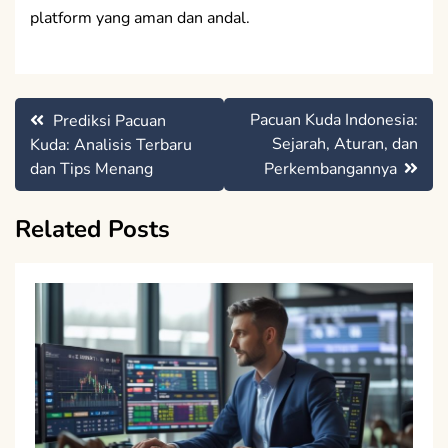
platform yang aman dan andal.
Post
Pacuan Kuda Indonesia:
Prediksi Pacuan
navigation
Sejarah, Aturan, dan
Kuda: Analisis Terbaru
dan Tips Menang
Perkembangannya
Related Posts