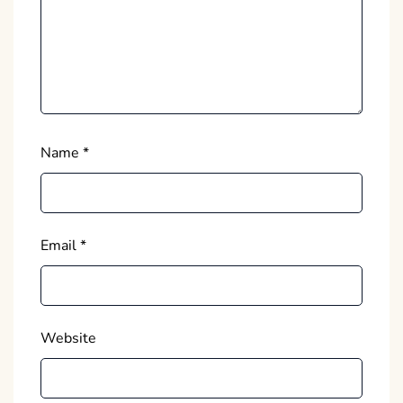
Name
*
Email
*
Website