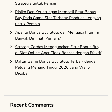
Strategis untuk Pemain
Risiko Dan Keuntungan Membeli Fitur Bonus
Buy Pada Game Slot Terbaru: Panduan Lengkap
untuk Pemain
Apa Itu Bonus Buy Slots dan Mengapa Fitur Ini
Banyak Diminati Pemain?
Strategi Cerdas Menggunakan Fitur Bonus Buy
di Slot Online Agar Tidak Boncos dengan Efektif
Daftar Game Bonus Buy Slots Terbaik dengan
Peluang Menang Tinggi 2026 yang Wajib
Dicoba
Recent Comments