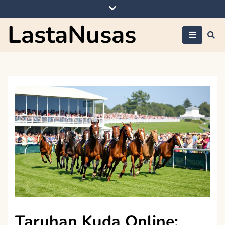
Skip
to
LastaNusas
content
Taruhan Kuda Online: