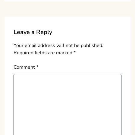
Leave a Reply
Your email address will not be published.
Required fields are marked
*
Comment
*