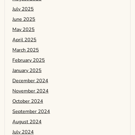
July 2025
June 2025
May 2025
April 2025
March 2025
February 2025
January 2025
December 2024
November 2024
October 2024
September 2024
August 2024
July 2024