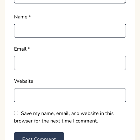
Name
*
Email
*
Website
Save my name, email, and website in this
browser for the next time I comment.