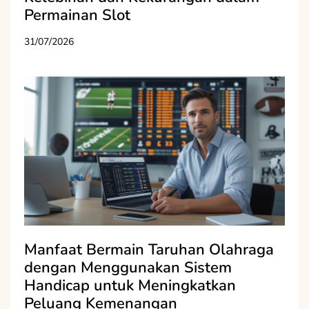
Permainan Slot
31/07/2026
Manfaat Bermain Taruhan Olahraga
dengan Menggunakan Sistem
Handicap untuk Meningkatkan
Peluang Kemenangan