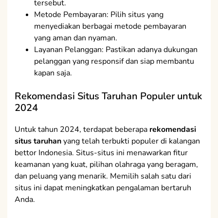
tersebut.
Metode Pembayaran: Pilih situs yang
menyediakan berbagai metode pembayaran
yang aman dan nyaman.
Layanan Pelanggan: Pastikan adanya dukungan
pelanggan yang responsif dan siap membantu
kapan saja.
Rekomendasi Situs Taruhan Populer untuk
2024
Untuk tahun 2024, terdapat beberapa
rekomendasi
situs taruhan
yang telah terbukti populer di kalangan
bettor Indonesia. Situs-situs ini menawarkan fitur
keamanan yang kuat, pilihan olahraga yang beragam,
dan peluang yang menarik. Memilih salah satu dari
situs ini dapat meningkatkan pengalaman bertaruh
Anda.