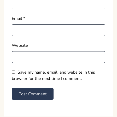
Email
*
Website
Save my name, email, and website in this
browser for the next time I comment.