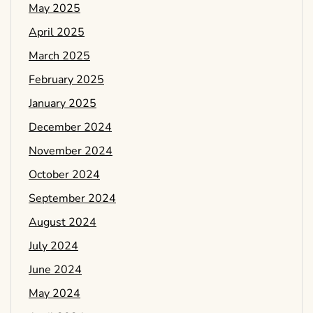
May 2025
April 2025
March 2025
February 2025
January 2025
December 2024
November 2024
October 2024
September 2024
August 2024
July 2024
June 2024
May 2024