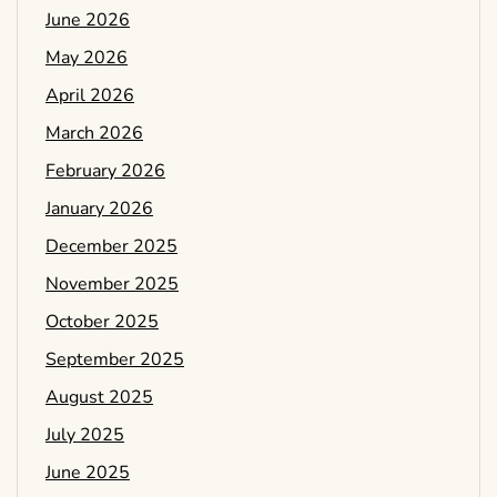
June 2026
May 2026
April 2026
March 2026
February 2026
January 2026
December 2025
November 2025
October 2025
September 2025
August 2025
July 2025
June 2025