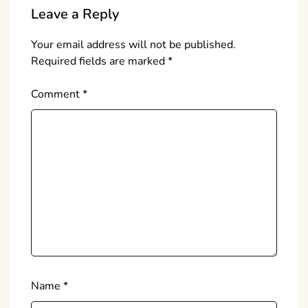
Leave a Reply
Your email address will not be published.
Required fields are marked
*
Comment
*
Name
*