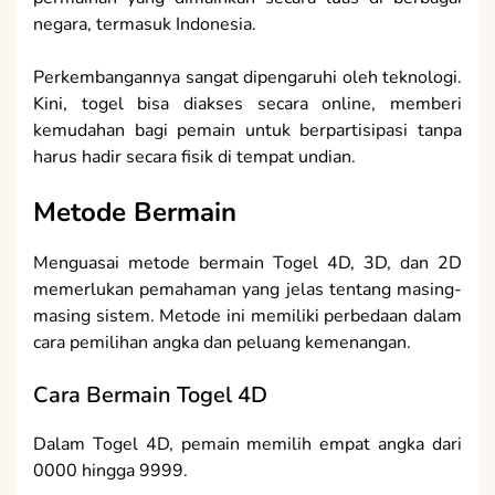
negara, termasuk Indonesia.
Perkembangannya sangat dipengaruhi oleh teknologi.
Kini, togel bisa diakses secara online, memberi
kemudahan bagi pemain untuk berpartisipasi tanpa
harus hadir secara fisik di tempat undian.
Metode Bermain
Menguasai metode bermain Togel 4D, 3D, dan 2D
memerlukan pemahaman yang jelas tentang masing-
masing sistem. Metode ini memiliki perbedaan dalam
cara pemilihan angka dan peluang kemenangan.
Cara Bermain Togel 4D
Dalam Togel 4D, pemain memilih empat angka dari
0000 hingga 9999.