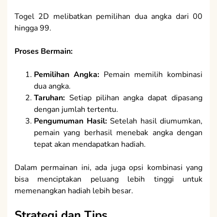
Togel 2D melibatkan pemilihan dua angka dari 00
hingga 99.
Proses Bermain:
Pemilihan Angka:
Pemain memilih kombinasi
dua angka.
Taruhan:
Setiap pilihan angka dapat dipasang
dengan jumlah tertentu.
Pengumuman Hasil:
Setelah hasil diumumkan,
pemain yang berhasil menebak angka dengan
tepat akan mendapatkan hadiah.
Dalam permainan ini, ada juga opsi kombinasi yang
bisa menciptakan peluang lebih tinggi untuk
memenangkan hadiah lebih besar.
Strategi dan Tips