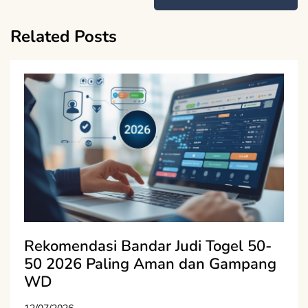
Related Posts
Rekomendasi Bandar Judi Togel 50-
50 2026 Paling Aman dan Gampang
WD