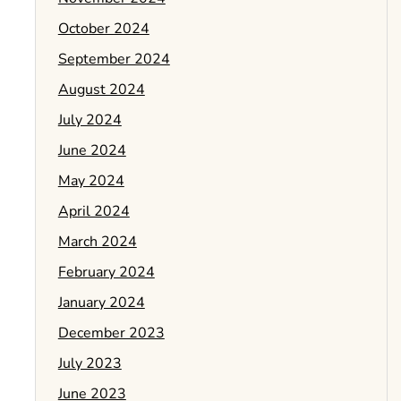
October 2024
September 2024
August 2024
July 2024
June 2024
May 2024
April 2024
March 2024
February 2024
January 2024
December 2023
July 2023
June 2023