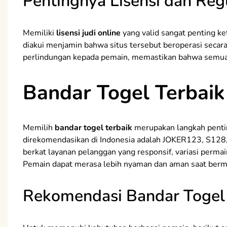
Pentingnya Lisensi dan Reg
Memiliki
lisensi judi online
yang valid sangat penting ke
diakui menjamin bahwa situs tersebut beroperasi secara
perlindungan kepada pemain, memastikan bahwa semua t
Bandar Togel Terbaik
Memilih
bandar togel terbaik
merupakan langkah pentin
direkomendasikan di Indonesia adalah JOKER123, S128, 
berkat layanan pelanggan yang responsif, variasi perma
Pemain dapat merasa lebih nyaman dan aman saat bermai
Rekomendasi Bandar Togel 