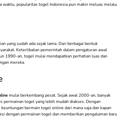
a waktu, popularitas togel Indonesia pun makin meluas melalu
dian yang sudah ada sejak lama. Dari berbagai bentuk
yarakat. Keterlibatan pemerintah dalam pengaturan awal
hun 1990-an, togel mulai mendapatkan perhatian luas dan
ungan mereka.
e
line
mulai berkembang pesat. Sejak awal 2000-an, banyak
nis permainan togel yang lebih mudah diakses. Dengan
i keuntungan bermain togel online dari mana saja dan kapan
eraksi dengan permainan togel dan memberikan pengalaman bar