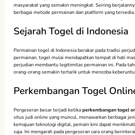
masyarakat yang semakin meningkat. Seiring berjalanny
berbagai metode permainan dan platform yang tersedia.
Sejarah Togel di Indonesia
Permainan togel di Indonesia berakar pada tradisi perju
permainan, togel mulai mendapatkan tempat di hati mas
perjudian membantu legitimitas permainan ini. Pada ta
orang-orang semakin tertarik untuk mencoba keberunt
Perkembangan Togel Onlin
Pergeseran besar terjadi ketika
perkembangan togel on
situs judi online yang muncul, menawarkan berbagai je
kemajuan teknologi digital, pemain kini dapat menikmat
saja. Ini mengarah pada pergeseran cara orang berint