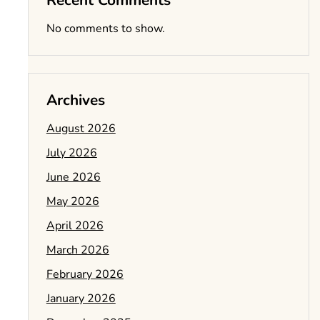
Recent Comments
No comments to show.
Archives
August 2026
July 2026
June 2026
May 2026
April 2026
March 2026
February 2026
January 2026