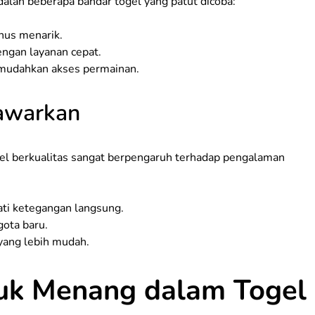
alah beberapa bandar togel yang patut dicoba:
onus menarik.
ngan layanan cepat.
emudahkan akses permainan.
tawarkan
el berkualitas sangat berpengaruh terhadap pengalaman
ti ketegangan langsung.
ota baru.
yang lebih mudah.
tuk Menang dalam Togel