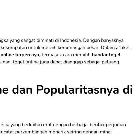
gka yang sangat diminati di Indonesia. Dengan banyaknya
ki kesempatan untuk meraih kemenangan besar. Dalam artikel
 online terpercaya
, termasuk cara memilih
bandar togel
inan, togel online juga dapat dianggap sebagai peluang
e dan Popularitasnya di
onesia yang berkaitan erat dengan berbagai bentuk perjudian
catat perkembangan menarik seiring dengan minat