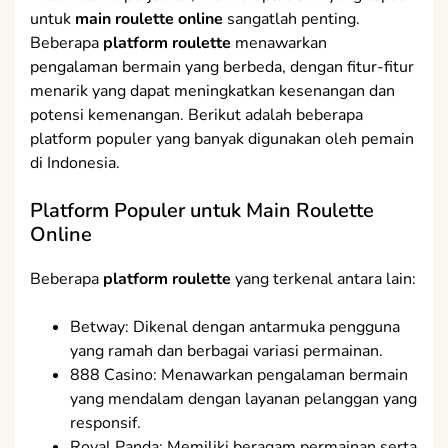
untuk
main roulette online
sangatlah penting.
Beberapa
platform roulette
menawarkan
pengalaman bermain yang berbeda, dengan fitur-fitur
menarik yang dapat meningkatkan kesenangan dan
potensi kemenangan. Berikut adalah beberapa
platform populer yang banyak digunakan oleh pemain
di Indonesia.
Platform Populer untuk Main Roulette
Online
Beberapa
platform roulette
yang terkenal antara lain:
Betway: Dikenal dengan antarmuka pengguna
yang ramah dan berbagai variasi permainan.
888 Casino: Menawarkan pengalaman bermain
yang mendalam dengan layanan pelanggan yang
responsif.
Royal Panda: Memiliki beragam permainan serta