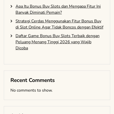
Apa Itu Bonus Buy Slots dan Mengapa Fitur Ini
Banyak Diminati Pemain?
Strategi Cerdas Menggunakan Fitur Bonus Buy
di Slot Online Agar Tidak Boncos dengan Efektif
Daftar Game Bonus Buy Slots Terbaik dengan
Peluang Menang Tinggi 2026 yang Wajib
Dicoba
Recent Comments
No comments to show.