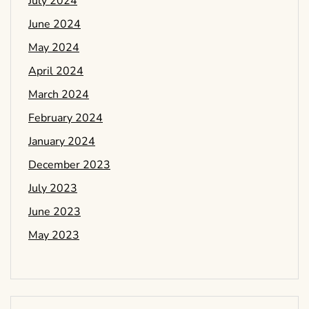
July 2024
June 2024
May 2024
April 2024
March 2024
February 2024
January 2024
December 2023
July 2023
June 2023
May 2023