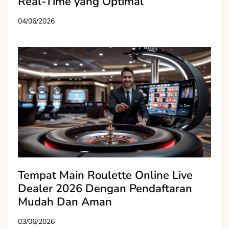
Real-Time yang Optimal
04/06/2026
Tempat Main Roulette Online Live
Dealer 2026 Dengan Pendaftaran
Mudah Dan Aman
03/06/2026