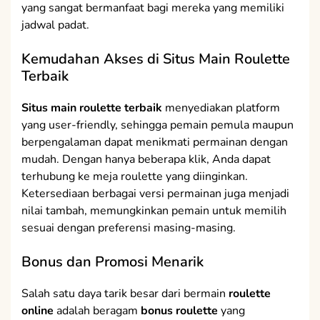
yang sangat bermanfaat bagi mereka yang memiliki
jadwal padat.
Kemudahan Akses di Situs Main Roulette
Terbaik
Situs main roulette terbaik
menyediakan platform
yang user-friendly, sehingga pemain pemula maupun
berpengalaman dapat menikmati permainan dengan
mudah. Dengan hanya beberapa klik, Anda dapat
terhubung ke meja roulette yang diinginkan.
Ketersediaan berbagai versi permainan juga menjadi
nilai tambah, memungkinkan pemain untuk memilih
sesuai dengan preferensi masing-masing.
Bonus dan Promosi Menarik
Salah satu daya tarik besar dari bermain
roulette
online
adalah beragam
bonus roulette
yang