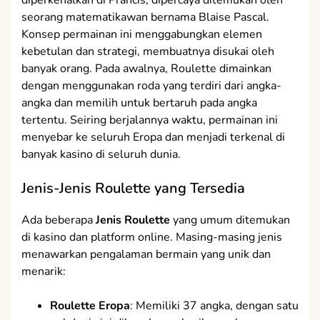
seorang matematikawan bernama Blaise Pascal.
Konsep permainan ini menggabungkan elemen
kebetulan dan strategi, membuatnya disukai oleh
banyak orang. Pada awalnya, Roulette dimainkan
dengan menggunakan roda yang terdiri dari angka-
angka dan memilih untuk bertaruh pada angka
tertentu. Seiring berjalannya waktu, permainan ini
menyebar ke seluruh Eropa dan menjadi terkenal di
banyak kasino di seluruh dunia.
Jenis-Jenis Roulette yang Tersedia
Ada beberapa
Jenis Roulette
yang umum ditemukan
di kasino dan platform online. Masing-masing jenis
menawarkan pengalaman bermain yang unik dan
menarik:
Roulette Eropa
: Memiliki 37 angka, dengan satu