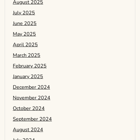
August 2025
July 2025
June 2025
May 2025
April 2025
March 2025
February 2025
January 2025
December 2024
November 2024
October 2024
September 2024
August 2024