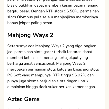
bisa dibuktikan dapat memberi kesempatan menang
begitu besar. Dengan RTP slots 96.50%, permainan
slots Olympus pula selalu menjanjikan memberinya
bonus jekpot paling besar.
Mahjong Ways 2
Seterusnya ada Mahjong Ways 2 yang digolongkan
jadi permainan slots gacor terbaik lantaran dapat
memberi keluasaan menang serta jekpot yang
berharga amat sensasional. Mahjong Ways 2
merupakan permainan slots keluaran basis judi slots
PG Soft yang mempunyai RTP tinggi 96.92% dan
punya juga skema perjudian slots ringan untuk
dimainkan hingga tidak sukar berikan kemenangan.
Aztec Gems