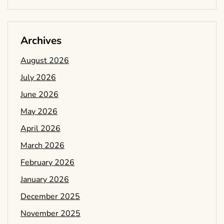
Archives
August 2026
July 2026
June 2026
May 2026
April 2026
March 2026
February 2026
January 2026
December 2025
November 2025