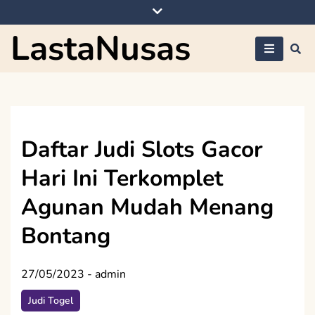
Skip
to
LastaNusas
content
Daftar Judi Slots Gacor
Hari Ini Terkomplet
Agunan Mudah Menang
Bontang
27/05/2023
-
admin
Judi Togel