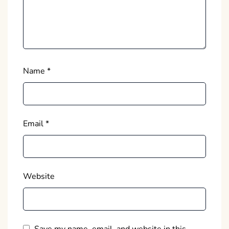
Name
*
Email
*
Website