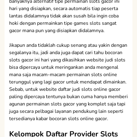
banyaknya alternatif tipe permainan slots gacor ini
hari yang disiapkan, secara automatis tiap peserta
lantas didalamnya tidak akan susah bila ingin coba
hoki dengan permainkan tipe games slots sangat
gacor mana pun yang disiapkan didalamnya.
Jikapun anda tidaklah cukup senang atau yakin dengan
segalanya itu, jadi anda juga dapat cari tahu bocoran
slots gacor ini hari yang dikasihkan website judi slots
bisa dipercaya untuk meringankan anda mengenal
mana saja macam-macam permainan slots online
terunggul yang lagi gacor untuk mendapat dimainkan.
Sebab, untuk website daftar judi slots online gacor
paling dipercaya tentunya bukan cuma hanya memberi
agunan permainan slots gacor yang komplet saja tapi
juga secara pelbagai layanan pendukung lain seperti
tersedianya kabar bocoran slots online gacor.
Kelompok Daftar Provider Slots