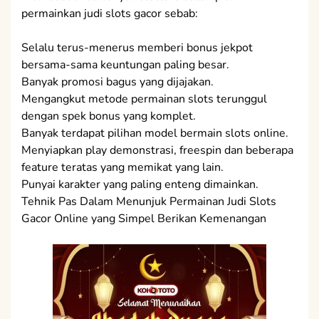
permainkan judi slots gacor sebab:
Selalu terus-menerus memberi bonus jekpot
bersama-sama keuntungan paling besar.
Banyak promosi bagus yang dijajakan.
Mengangkut metode permainan slots terunggul
dengan spek bonus yang komplet.
Banyak terdapat pilihan model bermain slots online.
Menyiapkan play demonstrasi, freespin dan beberapa
feature teratas yang memikat yang lain.
Punyai karakter yang paling enteng dimainkan.
Tehnik Pas Dalam Menunjuk Permainan Judi Slots
Gacor Online yang Simpel Berikan Kemenangan