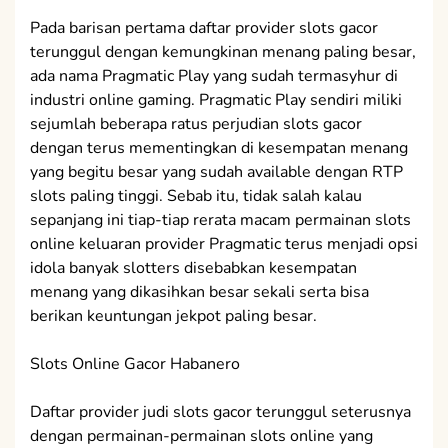
Pada barisan pertama daftar provider slots gacor
terunggul dengan kemungkinan menang paling besar,
ada nama Pragmatic Play yang sudah termasyhur di
industri online gaming. Pragmatic Play sendiri miliki
sejumlah beberapa ratus perjudian slots gacor
dengan terus mementingkan di kesempatan menang
yang begitu besar yang sudah available dengan RTP
slots paling tinggi. Sebab itu, tidak salah kalau
sepanjang ini tiap-tiap rerata macam permainan slots
online keluaran provider Pragmatic terus menjadi opsi
idola banyak slotters disebabkan kesempatan
menang yang dikasihkan besar sekali serta bisa
berikan keuntungan jekpot paling besar.
Slots Online Gacor Habanero
Daftar provider judi slots gacor terunggul seterusnya
dengan permainan-permainan slots online yang