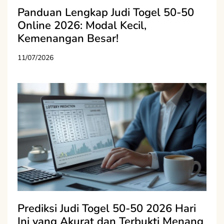
Panduan Lengkap Judi Togel 50-50
Online 2026: Modal Kecil,
Kemenangan Besar!
11/07/2026
Prediksi Judi Togel 50-50 2026 Hari
Ini yang Akurat dan Terbukti Menang