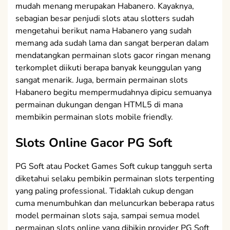
mudah menang merupakan Habanero. Kayaknya,
sebagian besar penjudi slots atau slotters sudah
mengetahui berikut nama Habanero yang sudah
memang ada sudah lama dan sangat berperan dalam
mendatangkan permainan slots gacor ringan menang
terkomplet diikuti berapa banyak keunggulan yang
sangat menarik. Juga, bermain permainan slots
Habanero begitu mempermudahnya dipicu semuanya
permainan dukungan dengan HTML5 di mana
membikin permainan slots mobile friendly.
Slots Online Gacor PG Soft
PG Soft atau Pocket Games Soft cukup tangguh serta
diketahui selaku pembikin permainan slots terpenting
yang paling professional. Tidaklah cukup dengan
cuma menumbuhkan dan meluncurkan beberapa ratus
model permainan slots saja, sampai semua model
permainan slots online yang dibikin provider PG Soft