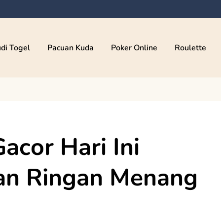
udi Togel
Pacuan Kuda
Poker Online
Roulette
Gacor Hari Ini
an Ringan Menang