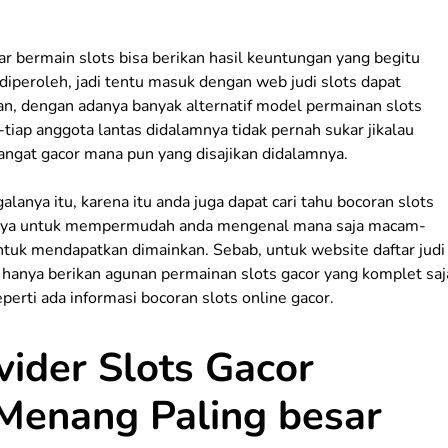
 bermain slots bisa berikan hasil keuntungan yang begitu
peroleh, jadi tentu masuk dengan web judi slots dapat
an, dengan adanya banyak alternatif model permainan slots
p-tiap anggota lantas didalamnya tidak pernah sukar jikalau
ngat gacor mana pun yang disajikan didalamnya.
lanya itu, karena itu anda juga dapat cari tahu bocoran slots
ipercaya untuk mempermudah anda mengenal mana saja macam-
ntuk mendapatkan dimainkan. Sebab, untuk website daftar judi
a hanya berikan agunan permainan slots gacor yang komplet saj
rti ada informasi bocoran slots online gacor.
ider Slots Gacor
Menang Paling besar