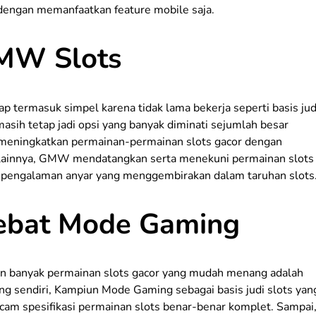
 dengan memanfaatkan feature mobile saja.
GMW Slots
 termasuk simpel karena tidak lama bekerja seperti basis jud
sih tetap jadi opsi yang banyak diminati sejumlah besar
 meningkatkan permainan-permainan slots gacor dengan
 lainnya, GMW mendatangkan serta menekuni permainan slots
a pengalaman anyar yang menggembirakan dalam taruhan slots
Hebat Mode Gaming
in banyak permainan slots gacor yang mudah menang adalah
g sendiri, Kampiun Mode Gaming sebagai basis judi slots yan
cam spesifikasi permainan slots benar-benar komplet. Sampai