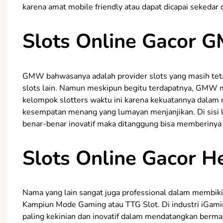
karena amat mobile friendly atau dapat dicapai sekedar
Slots Online Gacor 
GMW bahwasanya adalah provider slots yang masih tetap
slots lain. Namun meskipun begitu terdapatnya, GMW ma
kelompok slotters waktu ini karena kekuatannya dalam
kesempatan menang yang lumayan menjanjikan. Di sisi
benar-benar inovatif maka ditanggung bisa memberiny
Slots Online Gacor 
Nama yang lain sangat juga professional dalam membik
Kampiun Mode Gaming atau TTG Slot. Di industri iGamin
paling kekinian dan inovatif dalam mendatangkan berma