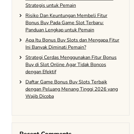
Strategis untuk Pemain
Risiko Dan Keuntungan Membeli Fitur
Bonus Buy Pada Game Slot Terbaru:
Panduan Lengkap untuk Pemain
Apa Itu Bonus Buy Slots dan Mengapa Fitur
Ini Banyak Diminati Pemain?
Strategi Cerdas Menggunakan Fitur Bonus
Buy di Slot Online Agar Tidak Boncos
dengan Efektif
Daftar Game Bonus Buy Slots Terbaik
dengan Peluang Menang Tinggi 2026 yang
Wajib Dicoba