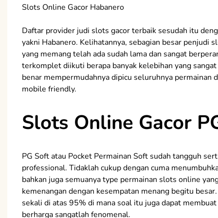
Slots Online Gacor Habanero
Daftar provider judi slots gacor terbaik sesudah itu d
yakni Habanero. Kelihatannya, sebagian besar penjudi 
yang memang telah ada sudah lama dan sangat berpera
terkomplet diikuti berapa banyak kelebihan yang sanga
benar mempermudahnya dipicu seluruhnya permainan 
mobile friendly.
Slots Online Gacor P
PG Soft atau Pocket Permainan Soft sudah tangguh sert
professional. Tidaklah cukup dengan cuma menumbuhkan
bahkan juga semuanya type permainan slots online yang 
kemenangan dengan kesempatan menang begitu besar. Le
sekali di atas 95% di mana soal itu juga dapat membuat
berharga sangatlah fenomenal.