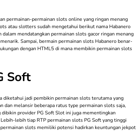
engan permainan-permainan slots online yang ringan menang
slots atau slotters sudah mengetahui berikut nama Habanero
n dalam mendatangkan permainan slots gacor ringan menang
t menarik. Sampai, bermain permainan slots Habanero benar-
dukungan dengan HTML5 di mana membikin permainan slots
G Soft
a diketahui jadi pembikin permainan slots terutama yang
 dan melansir beberapa ratus type permainan slots saja,
dibikin provider PG Soft Slot ini juga mementingkan
bih-lebih tiap RTP permainan slots PG Soft yang tinggi
 permainan slots memiliki potensi hadirkan keuntungan jekpot