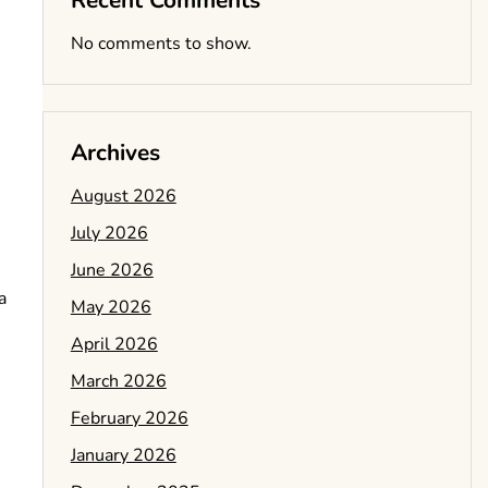
Recent Comments
No comments to show.
Archives
August 2026
July 2026
June 2026
a
May 2026
April 2026
March 2026
February 2026
January 2026