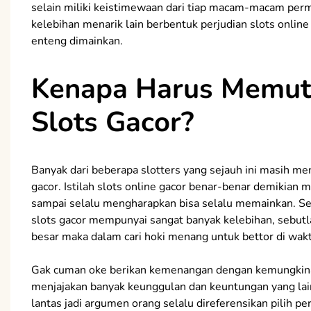
selain miliki keistimewaan dari tiap macam-macam per
kelebihan menarik lain berbentuk perjudian slots online
enteng dimainkan.
Kenapa Harus Memutu
Slots Gacor?
Banyak dari beberapa slotters yang sejauh ini masih me
gacor. Istilah slots online gacor benar-benar demikian m
sampai selalu mengharapkan bisa selalu memainkan. Se
slots gacor mempunyai sangat banyak kelebihan, sebut
besar maka dalam cari hoki menang untuk bettor di wakt
Gak cuman oke berikan kemenangan dengan kemungkinan b
menjajakan banyak keunggulan dan keuntungan yang lain
lantas jadi argumen orang selalu direferensikan pilih pe