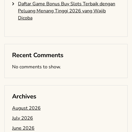
Daftar Game Bonus Buy Slots Terbaik dengan
Peluang Menang Tinggi 2026 yang Wajib
Dicoba
Recent Comments
No comments to show.
Archives
August 2026
July 2026
June 2026