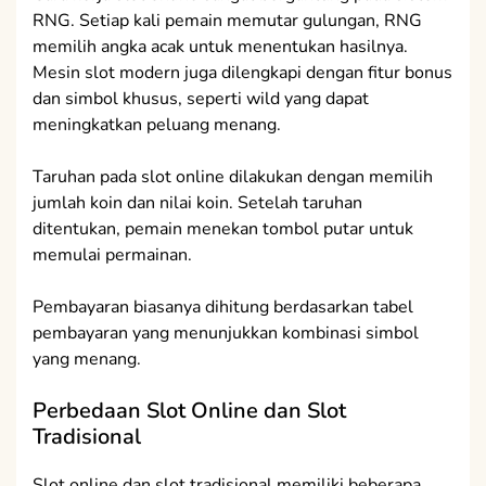
RNG. Setiap kali pemain memutar gulungan, RNG
memilih angka acak untuk menentukan hasilnya.
Mesin slot modern juga dilengkapi dengan fitur bonus
dan simbol khusus, seperti wild yang dapat
meningkatkan peluang menang.
Taruhan pada slot online dilakukan dengan memilih
jumlah koin dan nilai koin. Setelah taruhan
ditentukan, pemain menekan tombol putar untuk
memulai permainan.
Pembayaran biasanya dihitung berdasarkan tabel
pembayaran yang menunjukkan kombinasi simbol
yang menang.
Perbedaan Slot Online dan Slot
Tradisional
Slot online dan slot tradisional memiliki beberapa