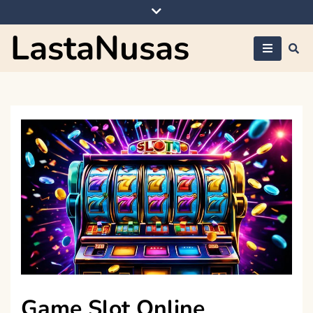
Skip
to
LastaNusas
content
Game Slot Online