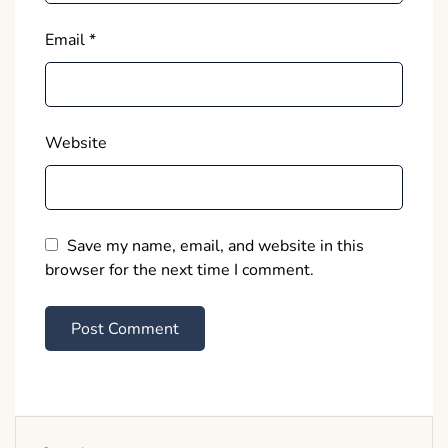
Email
*
Website
Save my name, email, and website in this
browser for the next time I comment.