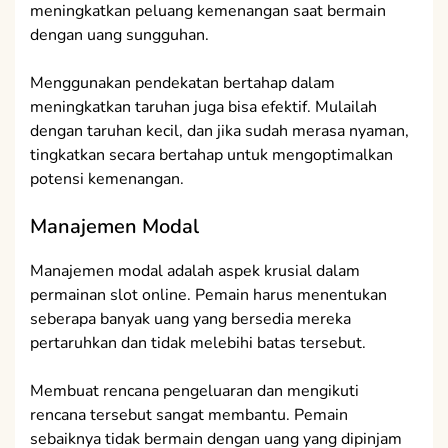
meningkatkan peluang kemenangan saat bermain
dengan uang sungguhan.
Menggunakan pendekatan bertahap dalam
meningkatkan taruhan juga bisa efektif. Mulailah
dengan taruhan kecil, dan jika sudah merasa nyaman,
tingkatkan secara bertahap untuk mengoptimalkan
potensi kemenangan.
Manajemen Modal
Manajemen modal adalah aspek krusial dalam
permainan slot online. Pemain harus menentukan
seberapa banyak uang yang bersedia mereka
pertaruhkan dan tidak melebihi batas tersebut.
Membuat rencana pengeluaran dan mengikuti
rencana tersebut sangat membantu. Pemain
sebaiknya tidak bermain dengan uang yang dipinjam