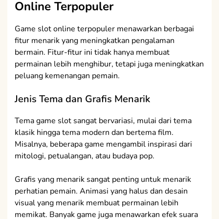
Online Terpopuler
Game slot online terpopuler menawarkan berbagai
fitur menarik yang meningkatkan pengalaman
bermain. Fitur-fitur ini tidak hanya membuat
permainan lebih menghibur, tetapi juga meningkatkan
peluang kemenangan pemain.
Jenis Tema dan Grafis Menarik
Tema game slot sangat bervariasi, mulai dari tema
klasik hingga tema modern dan bertema film.
Misalnya, beberapa game mengambil inspirasi dari
mitologi, petualangan, atau budaya pop.
Grafis yang menarik sangat penting untuk menarik
perhatian pemain. Animasi yang halus dan desain
visual yang menarik membuat permainan lebih
memikat. Banyak game juga menawarkan efek suara