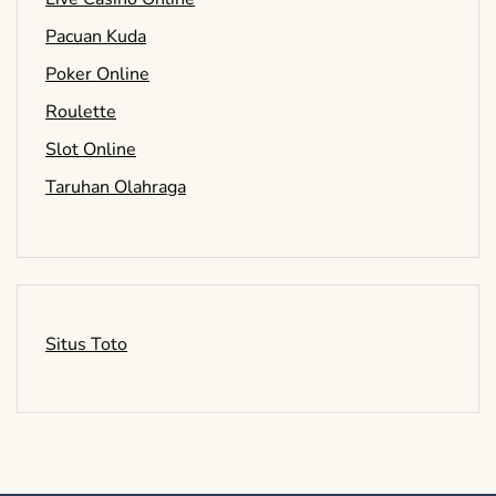
Pacuan Kuda
Poker Online
Roulette
Slot Online
Taruhan Olahraga
Situs Toto