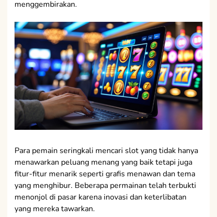
menggembirakan.
Para pemain seringkali mencari slot yang tidak hanya
menawarkan peluang menang yang baik tetapi juga
fitur-fitur menarik seperti grafis menawan dan tema
yang menghibur. Beberapa permainan telah terbukti
menonjol di pasar karena inovasi dan keterlibatan
yang mereka tawarkan.