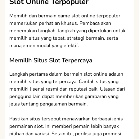
Slot Online Terpopuler
Memilih dan bermain game slot online terpopuler
memerlukan perhatian khusus. Pembaca akan
menemukan langkah-langkah yang diperlukan untuk
memilih situs yang tepat, strategi bermain, serta
manajemen modal yang efektif.
Memilih Situs Slot Terpercaya
Langkah pertama dalam bermain slot online adalah
memilih situs yang terpercaya. Carilah situs yang
memiliki lisensi resmi dan reputasi baik. Ulasan dari
pengguna lain dapat memberikan gambaran yang
jelas tentang pengalaman bermain.
Pastikan situs tersebut menawarkan berbagai jenis
permainan slot. Ini memberi pemain lebih banyak
pilihan dan variasi. Selain itu, periksa juga promosi