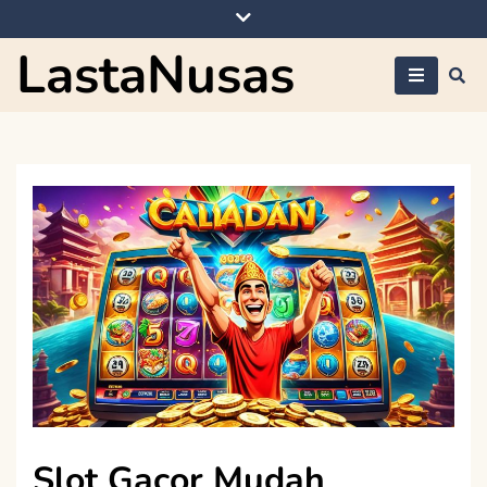
Skip
to
LastaNusas
content
Slot Gacor Mudah