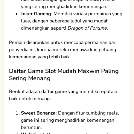
yang sering menghadirkan kemenangan.
Joker Gaming
: Memiliki variasi permainan yang
luas, dengan beberapa judul yang mudah
dimenangkan seperti
Dragon of Fortune
.
Pemain disarankan untuk mencoba permainan dari
penyedia ini, karena mereka menawarkan peluang
kemenangan yang lebih baik.
Daftar Game Slot Mudah Maxwin Paling
Sering Menang
Berikut adalah daftar game yang memiliki reputasi
baik untuk menang:
Sweet Bonanza
: Dengan fitur tumbling reels,
game ini sering menghadirkan kemenangan
beruntun.