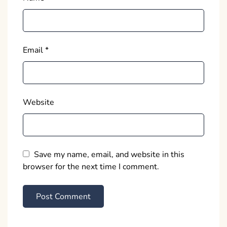
Email
*
Website
Save my name, email, and website in this
browser for the next time I comment.