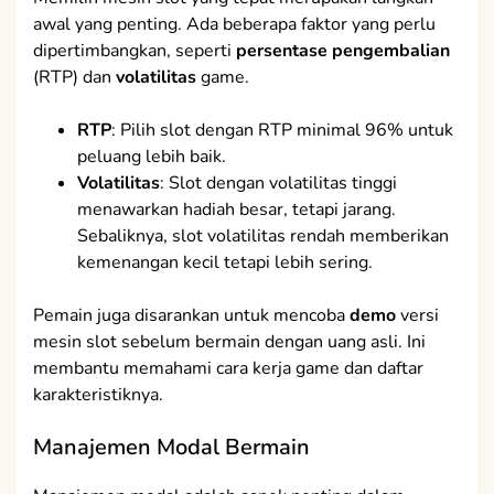
awal yang penting. Ada beberapa faktor yang perlu
dipertimbangkan, seperti
persentase pengembalian
(RTP) dan
volatilitas
game.
RTP
: Pilih slot dengan RTP minimal 96% untuk
peluang lebih baik.
Volatilitas
: Slot dengan volatilitas tinggi
menawarkan hadiah besar, tetapi jarang.
Sebaliknya, slot volatilitas rendah memberikan
kemenangan kecil tetapi lebih sering.
Pemain juga disarankan untuk mencoba
demo
versi
mesin slot sebelum bermain dengan uang asli. Ini
membantu memahami cara kerja game dan daftar
karakteristiknya.
Manajemen Modal Bermain