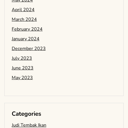
May 2024
April 2024
March 2024
February 2024
January 2024
December 2023
July 2023
June 2023
May 2023
Categories
Judi Tembak Ikan