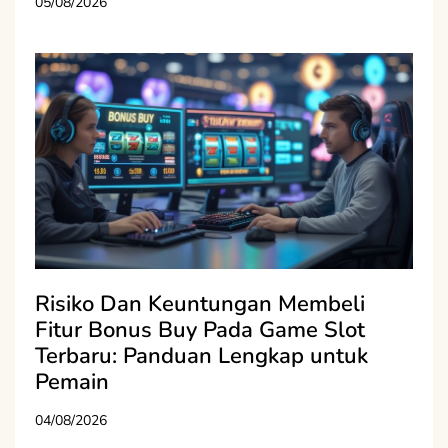
05/08/2026
Risiko Dan Keuntungan Membeli
Fitur Bonus Buy Pada Game Slot
Terbaru: Panduan Lengkap untuk
Pemain
04/08/2026