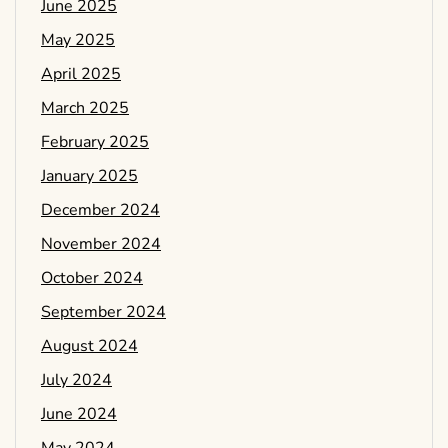
June 2025
May 2025
April 2025
March 2025
February 2025
January 2025
December 2024
November 2024
October 2024
September 2024
August 2024
July 2024
June 2024