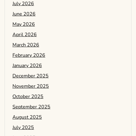
July 2026
June 2026
May 2026
April 2026
March 2026
February 2026
January 2026
December 2025
November 2025
October 2025
September 2025
August 2025
July 2025