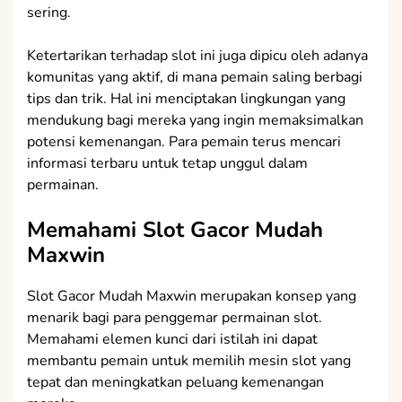
sering.
Ketertarikan terhadap slot ini juga dipicu oleh adanya
komunitas yang aktif, di mana pemain saling berbagi
tips dan trik. Hal ini menciptakan lingkungan yang
mendukung bagi mereka yang ingin memaksimalkan
potensi kemenangan. Para pemain terus mencari
informasi terbaru untuk tetap unggul dalam
permainan.
Memahami Slot Gacor Mudah
Maxwin
Slot Gacor Mudah Maxwin merupakan konsep yang
menarik bagi para penggemar permainan slot.
Memahami elemen kunci dari istilah ini dapat
membantu pemain untuk memilih mesin slot yang
tepat dan meningkatkan peluang kemenangan