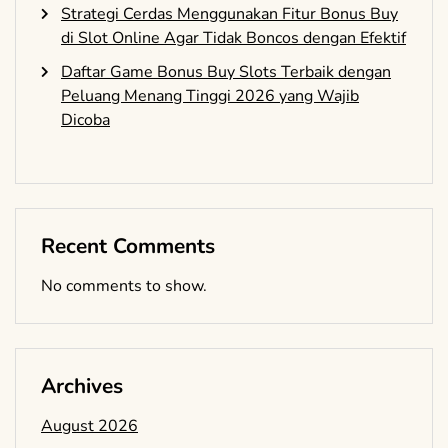
Strategi Cerdas Menggunakan Fitur Bonus Buy
di Slot Online Agar Tidak Boncos dengan Efektif
Daftar Game Bonus Buy Slots Terbaik dengan
Peluang Menang Tinggi 2026 yang Wajib
Dicoba
Recent Comments
No comments to show.
Archives
August 2026