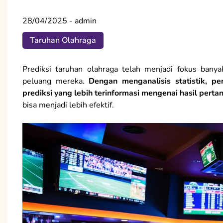
28/04/2025
-
admin
Taruhan Olahraga
Prediksi taruhan olahraga telah menjadi fokus bany
peluang mereka.
Dengan menganalisis statistik, p
prediksi yang lebih terinformasi mengenai hasil perta
bisa menjadi lebih efektif.