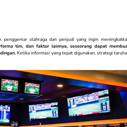
ak penggemar olahraga dan penjudi yang ingin meningkatk
erforma tim, dan faktor lainnya, seseorang dapat membu
ndingan.
Ketika informasi yang tepat digunakan, strategi taruh