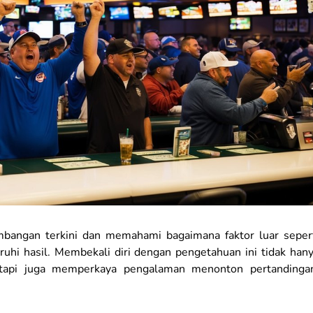
mbangan terkini dan memahami bagaimana faktor luar seper
hi hasil. Membekali diri dengan pengetahuan ini tidak han
 tapi juga memperkaya pengalaman menonton pertandinga