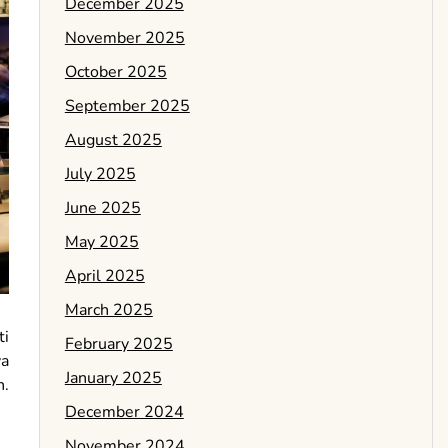
December 2025
November 2025
October 2025
September 2025
August 2025
July 2025
June 2025
May 2025
April 2025
March 2025
ti
February 2025
ya
January 2025
n.
December 2024
November 2024