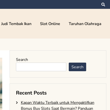
Judi Tembak Ikan
Slot Online
Taruhan Olahraga
Search
Search
Recent Posts
Kapan Waktu Terbaik untuk Mengaktifkan
Bonus Buy Slots Saat Bermain? Panduan