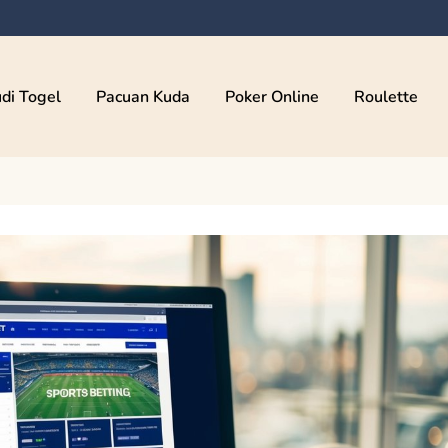
udi Togel
Pacuan Kuda
Poker Online
Roulette