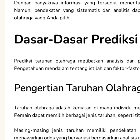
Dengan banyaknya informasi yang tersedia, menentuk
Namun, pendekatan yang sistematis dan analitis d
olahraga yang Anda pilih.
Dasar-Dasar Prediksi
Prediksi taruhan olahraga melibatkan analisis dan 
Pengetahuan mendalam tentang istilah dan faktor-fakt
Pengertian Taruhan Olahra
Taruhan olahraga adalah kegiatan di mana individu me
Pemain dapat memilih berbagai jenis taruhan, seperti tit
Masing-masing jenis taruhan memiliki pendekatan d
menawarkan odds yang bervariasi berdasarkan analisis 