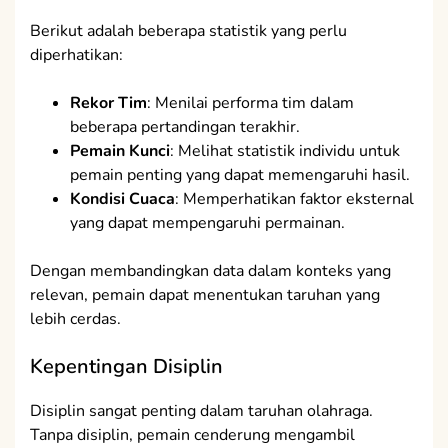
Berikut adalah beberapa statistik yang perlu
diperhatikan:
Rekor Tim
: Menilai performa tim dalam
beberapa pertandingan terakhir.
Pemain Kunci
: Melihat statistik individu untuk
pemain penting yang dapat memengaruhi hasil.
Kondisi Cuaca
: Memperhatikan faktor eksternal
yang dapat mempengaruhi permainan.
Dengan membandingkan data dalam konteks yang
relevan, pemain dapat menentukan taruhan yang
lebih cerdas.
Kepentingan Disiplin
Disiplin sangat penting dalam taruhan olahraga.
Tanpa disiplin, pemain cenderung mengambil