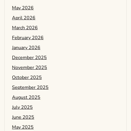
May 2026
April 2026
March 2026
February 2026
January 2026
December 2025
November 2025
October 2025
September 2025
August 2025
July 2025
June 2025
May 2025