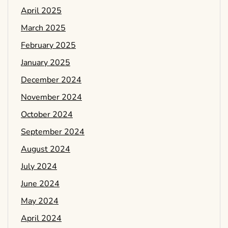
April 2025
March 2025
February 2025
January 2025
December 2024
November 2024
October 2024
September 2024
August 2024
July 2024
June 2024
May 2024
April 2024