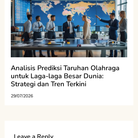
Analisis Prediksi Taruhan Olahraga
untuk Laga-laga Besar Dunia:
Strategi dan Tren Terkini
29/07/2026
Leave a Reply