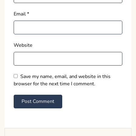
Email
*
Website
Save my name, email, and website in this
browser for the next time I comment.