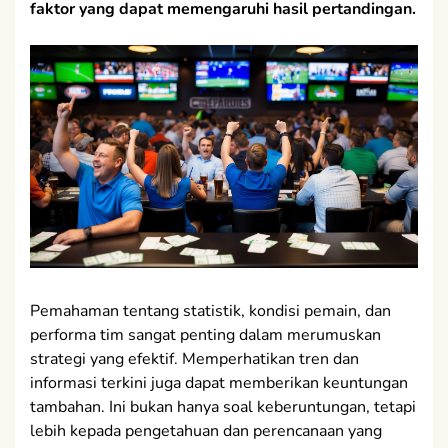
faktor yang dapat memengaruhi hasil pertandingan.
Pemahaman tentang statistik, kondisi pemain, dan
performa tim sangat penting dalam merumuskan
strategi yang efektif. Memperhatikan tren dan
informasi terkini juga dapat memberikan keuntungan
tambahan. Ini bukan hanya soal keberuntungan, tetapi
lebih kepada pengetahuan dan perencanaan yang