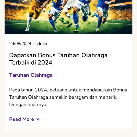
23/08/2024
-
admin
Dapatkan Bonus Taruhan Olahraga
Terbaik di 2024
Taruhan Olahraga
Pada tahun 2024, peluang untuk mendapatkan Bonus
Taruhan Olahraga semakin beragam dan menarik.
Dengan hadirnya…
Read More