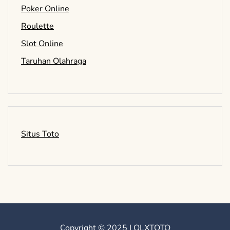
Poker Online
Roulette
Slot Online
Taruhan Olahraga
Situs Toto
Copyright © 2025 |
OLXTOTO