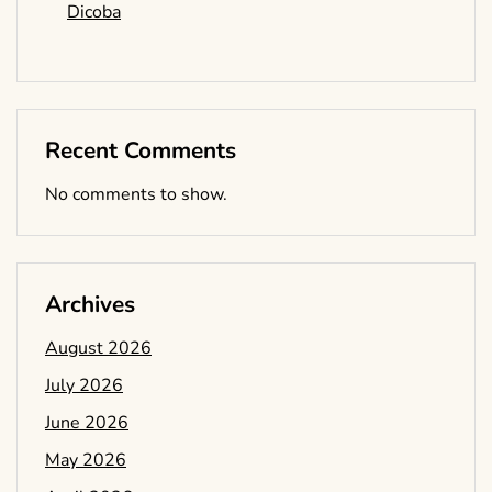
Dicoba
Recent Comments
No comments to show.
Archives
August 2026
July 2026
June 2026
May 2026