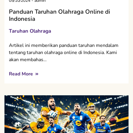
05/10/2024
-
admin
Panduan Taruhan Olahraga Online di
Indonesia
Taruhan Olahraga
Artikel ini memberikan panduan taruhan mendalam
tentang taruhan olahraga online di Indonesia. Kami
akan membahas…
Read More