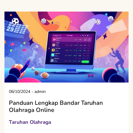
06/10/2024
-
admin
Panduan Lengkap Bandar Taruhan
Olahraga Online
Taruhan Olahraga