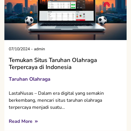
07/10/2024
-
admin
Temukan Situs Taruhan Olahraga
Terpercaya di Indonesia
Taruhan Olahraga
LastaNusas – Dalam era digital yang semakin
berkembang, mencari situs taruhan olahraga
terpercaya menjadi suatu…
Read More